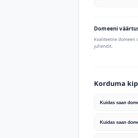
Domeeni väärtus 
Kvaliteetne domeen o
juhendit.
Korduma kip
Kuidas saan domee
Pärast makse laeku
enda valitud regist
Kuidas saan dome
Pärast ostu vormis
Domeeni ülekandmin