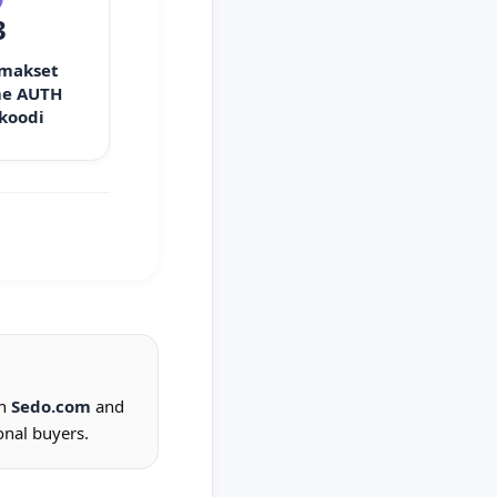
3
 makset
e AUTH
 koodi
on
Sedo.com
and
onal buyers.