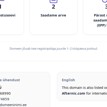
1
2
ostusoovi
Saadame arve
Pärast
saadam
(EPP)
Domeen jõuab teie registripidaja juurde 1–2 tööpäeva jooksul.
a ühendust
English
Ü
This domain is also listed 
968990
Afternic.com
for internati
74859
omeeninimi.ee