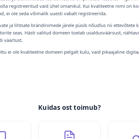
olla registreeritud vaid ühel omanikul. Kui kvaliteetne nimi on ko
d, ei ole seda võimalik uuesti vabalt registreerida.
ate ja lihtsate brändinimede järele püsib nõudlus nii ettevõtete k
torite seas. Hästi valitud domeen toetab usaldusväärsust, nähtavu
i väärtust.
ttu ei ole kvaliteetne domeen pelgalt kulu, vaid pikaajaline digita
Kuidas ost toimub?