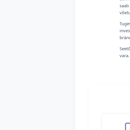
saab 
võetu
Tugev
inves
bränd
Seetõ
vara.