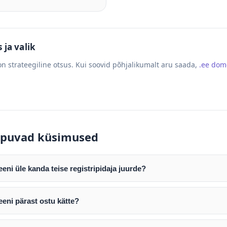
ja valik
n strateegiline otsus. Kui soovid põhjalikumalt aru saada,
.ee do
puvad küsimused
ni üle kanda teise registripidaja juurde?
mist edastame teile domeeni AUTH (EPP) koodi. Selle abil saate d
ripidaja juurde.
eni pärast ostu kätte?
tamist väljastame arve. Maksekinnituse järel edastame teile dome
e toimub registripidajate vahelise protsessina ning võib võtta k