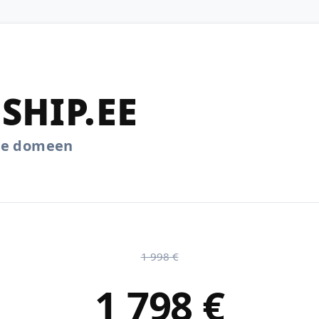
SHIP.EE
.ee domeen
1 998 €
1 798 €