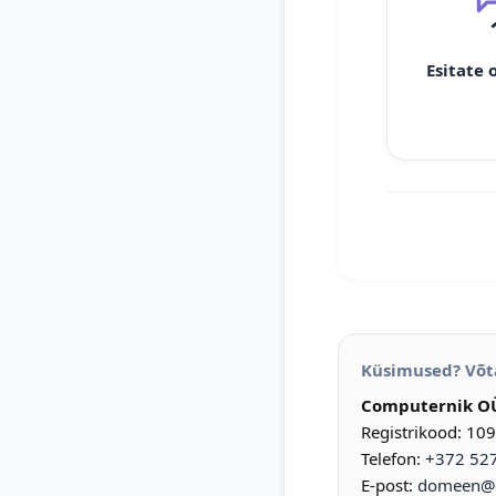
Esitate 
Küsimused? Võt
Computernik O
Registrikood: 10
Telefon:
+372 52
E-post:
domeen@d