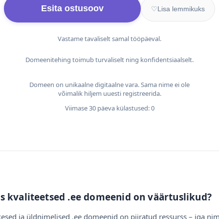
Esita ostusoov
♡
Lisa lemmikuks
Vastame tavaliselt samal tööpäeval.
Domeenitehing toimub turvaliselt ning konfidentsiaalselt.
Domeen on unikaalne digitaalne vara. Sama nime ei ole
võimalik hiljem uuesti registreerida.
Viimase 30 päeva külastused: 0
s kvaliteetsed .ee domeenid on väärtuslikud?
esed ja üldnimelised .ee domeenid on piiratud ressurss – iga nim