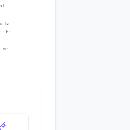
rd
ui ka
st ja
alne