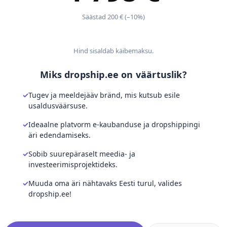
Säästad 200 € (–10%)
Hind sisaldab käibemaksu.
Miks dropship.ee on väärtuslik?
Tugev ja meeldejääv bränd, mis kutsub esile
usaldusväärsuse.
Ideaalne platvorm e-kaubanduse ja dropshippingi
äri edendamiseks.
Sobib suurepäraselt meedia- ja
investeerimisprojektideks.
Muuda oma äri nähtavaks Eesti turul, valides
dropship.ee!