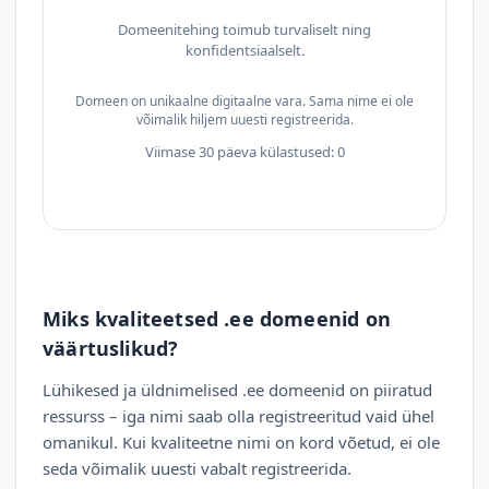
Domeenitehing toimub turvaliselt ning
konfidentsiaalselt.
Domeen on unikaalne digitaalne vara. Sama nime ei ole
võimalik hiljem uuesti registreerida.
Viimase 30 päeva külastused: 0
Miks kvaliteetsed .ee domeenid on
väärtuslikud?
Lühikesed ja üldnimelised .ee domeenid on piiratud
ressurss – iga nimi saab olla registreeritud vaid ühel
omanikul. Kui kvaliteetne nimi on kord võetud, ei ole
seda võimalik uuesti vabalt registreerida.