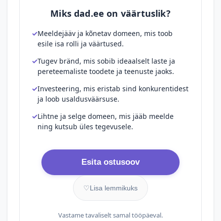
Miks dad.ee on väärtuslik?
Meeldejääv ja kõnetav domeen, mis toob
esile isa rolli ja väärtused.
Tugev bränd, mis sobib ideaalselt laste ja
pereteemaliste toodete ja teenuste jaoks.
Investeering, mis eristab sind konkurentidest
ja loob usaldusväärsuse.
Lihtne ja selge domeen, mis jääb meelde
ning kutsub üles tegevusele.
Esita ostusoov
♡
Lisa lemmikuks
Vastame tavaliselt samal tööpäeval.