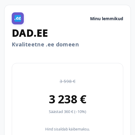
Minu lemmikud
DAD.EE
Kvaliteetne .ee domeen
3 598 €
3 238 €
Säästad 360 € (–10%)
Hind sisaldab käibemaksu.