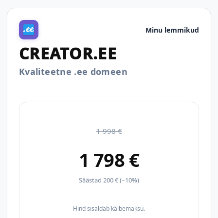
Minu lemmikud
CREATOR.EE
Kvaliteetne .ee domeen
1 998 €
1 798 €
Säästad 200 € (–10%)
Hind sisaldab käibemaksu.