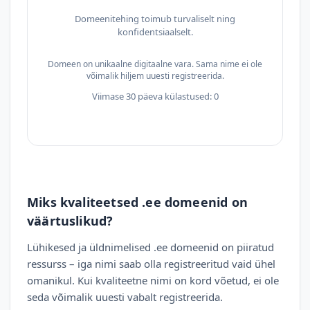
Domeenitehing toimub turvaliselt ning
konfidentsiaalselt.
Domeen on unikaalne digitaalne vara. Sama nime ei ole
võimalik hiljem uuesti registreerida.
Viimase 30 päeva külastused: 0
Miks kvaliteetsed .ee domeenid on
väärtuslikud?
Lühikesed ja üldnimelised .ee domeenid on piiratud
ressurss – iga nimi saab olla registreeritud vaid ühel
omanikul. Kui kvaliteetne nimi on kord võetud, ei ole
seda võimalik uuesti vabalt registreerida.