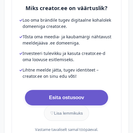
Miks creator.ee on väärtuslik?
Loo oma brändile tugev digitaalne kohalolek
domeeniga creator.ee.
Tõsta oma meedia- ja kaubamärgi nähtavust
meeldejääva .ee domeeniga.
Investeeri tulevikku ja kasuta creator.ee-d
oma loovuse esitlemiseks.
Lihtne meelde jätta, tugev identiteet –
creator.ee on sinu edu võti!
Esita ostusoov
♡
Lisa lemmikuks
Vastame tavaliselt samal tööpäeval.