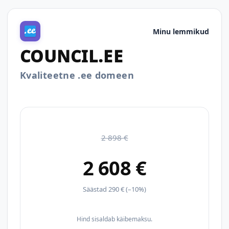
Minu lemmikud
COUNCIL.EE
Kvaliteetne .ee domeen
2 898 €
2 608 €
Säästad 290 € (–10%)
Hind sisaldab käibemaksu.