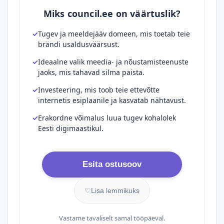
Miks council.ee on väärtuslik?
Tugev ja meeldejääv domeen, mis toetab teie
brändi usaldusväärsust.
Ideaalne valik meedia- ja nõustamisteenuste
jaoks, mis tahavad silma paista.
Investeering, mis toob teie ettevõtte
internetis esiplaanile ja kasvatab nähtavust.
Erakordne võimalus luua tugev kohalolek
Eesti digimaastikul.
Esita ostusoov
♡
Lisa lemmikuks
Vastame tavaliselt samal tööpäeval.