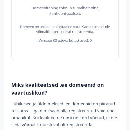
Domeenitehing toimub turvaliselt ning
konfidentsiaalselt.
Domeen on unikaalne digitaalne vara. Sama nime ei ole
võimalik hiljem uuesti registreerida.
Viimase 30 päeva külastused: 0
Miks kvaliteetsed .ee domeenid on
väärtuslikud?
Lühikesed ja üldnimelised .ee domeenid on piiratud
ressurss – iga nimi saab olla registreeritud vaid ühel
omanikul. Kui kvaliteetne nimi on kord võetud, ei ole
seda võimalik uuesti vabalt registreerida.