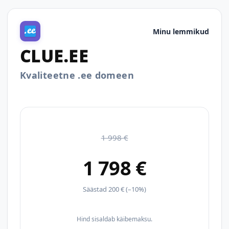
Minu lemmikud
CLUE.EE
Kvaliteetne .ee domeen
1 998 €
1 798 €
Säästad 200 € (–10%)
Hind sisaldab käibemaksu.