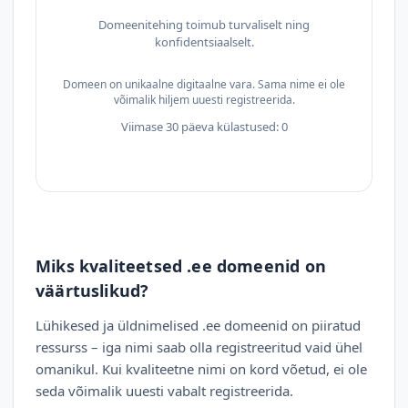
Domeenitehing toimub turvaliselt ning
konfidentsiaalselt.
Domeen on unikaalne digitaalne vara. Sama nime ei ole
võimalik hiljem uuesti registreerida.
Viimase 30 päeva külastused: 0
Miks kvaliteetsed .ee domeenid on
väärtuslikud?
Lühikesed ja üldnimelised .ee domeenid on piiratud
ressurss – iga nimi saab olla registreeritud vaid ühel
omanikul. Kui kvaliteetne nimi on kord võetud, ei ole
seda võimalik uuesti vabalt registreerida.