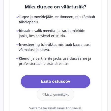
Miks clue.ee on väärtuslik?
Tugev ja meeldejääv .ee domeen, mis tõmbab
tähelepanu.
Ideaalne valik meedia- ja kaubamärkide
jaoks, kes soovivad eristuda.
Investeering tulevikku, mis toob kaasa uusi
võimalusi ja kasvu.
Kliendi ja partnerite jaoks usaldusväärne ja
professionaalne brändi esitus.
Esita ostusoov
♡
Lisa lemmikuks
Vastame tavaliselt samal tööpäeval.