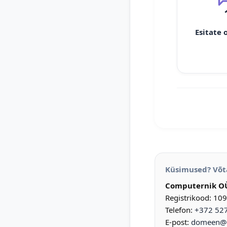
Esitate 
Küsimused? Võt
Computernik O
Registrikood: 10
Telefon:
+372 52
E-post:
domeen@d