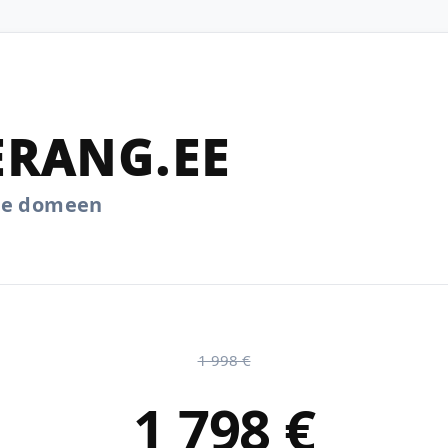
RANG.EE
.ee domeen
1 998 €
1 798 €