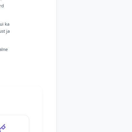
rd
ui ka
st ja
alne