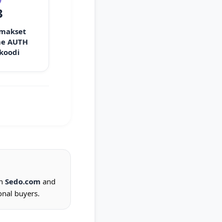
3
 makset
e AUTH
 koodi
on
Sedo.com
and
onal buyers.