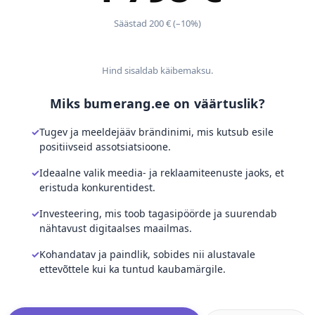
Säästad 200 € (–10%)
Hind sisaldab käibemaksu.
Miks bumerang.ee on väärtuslik?
Tugev ja meeldejääv brändinimi, mis kutsub esile
positiivseid assotsiatsioone.
Ideaalne valik meedia- ja reklaamiteenuste jaoks, et
eristuda konkurentidest.
Investeering, mis toob tagasipöörde ja suurendab
nähtavust digitaalses maailmas.
Kohandatav ja paindlik, sobides nii alustavale
ettevõttele kui ka tuntud kaubamärgile.