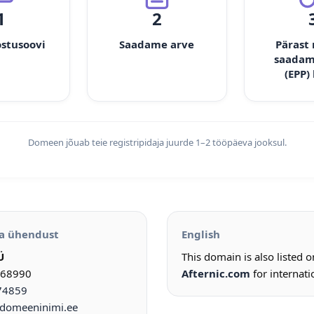
1
2
ostusoovi
Saadame arve
Pärast
saadam
(EPP)
Domeen jõuab teie registripidaja juurde 1–2 tööpäeva jooksul.
a ühendust
English
Ü
This domain is also listed 
968990
Afternic.com
for internati
74859
omeeninimi.ee