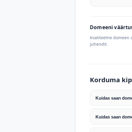
Domeeni väärtus 
Kvaliteetne domeen o
juhendit.
Korduma kip
Kuidas saan domee
Pärast makse laeku
enda valitud regist
Kuidas saan dome
Pärast ostu vormis
Domeeni ülekandmin