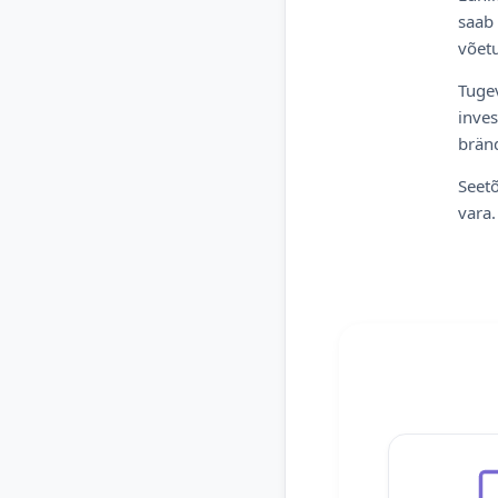
saab 
võetu
Tugev
inves
bränd
Seetõ
vara.