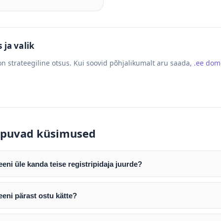
ja valik
n strateegiline otsus. Kui soovid põhjalikumalt aru saada,
.ee do
puvad küsimused
ni üle kanda teise registripidaja juurde?
mist edastame teile domeeni AUTH (EPP) koodi. Selle abil saate d
ripidaja juurde.
eni pärast ostu kätte?
tamist väljastame arve. Maksekinnituse järel edastame teile dome
e toimub registripidajate vahelise protsessina ning võib võtta k