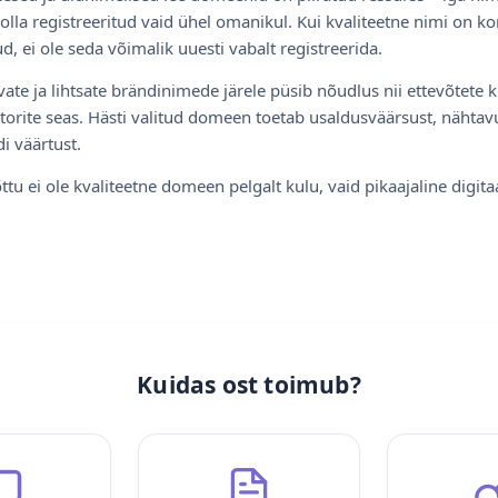
olla registreeritud vaid ühel omanikul. Kui kvaliteetne nimi on ko
d, ei ole seda võimalik uuesti vabalt registreerida.
ate ja lihtsate brändinimede järele püsib nõudlus nii ettevõtete k
torite seas. Hästi valitud domeen toetab usaldusväärsust, nähtavu
i väärtust.
ttu ei ole kvaliteetne domeen pelgalt kulu, vaid pikaajaline digita
Kuidas ost toimub?