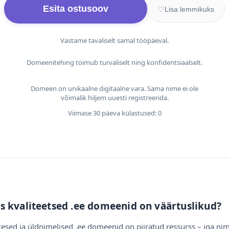
Esita ostusoov
♡
Lisa lemmikuks
Vastame tavaliselt samal tööpäeval.
Domeenitehing toimub turvaliselt ning konfidentsiaalselt.
Domeen on unikaalne digitaalne vara. Sama nime ei ole
võimalik hiljem uuesti registreerida.
Viimase 30 päeva külastused: 0
s kvaliteetsed .ee domeenid on väärtuslikud?
esed ja üldnimelised .ee domeenid on piiratud ressurss – iga nim