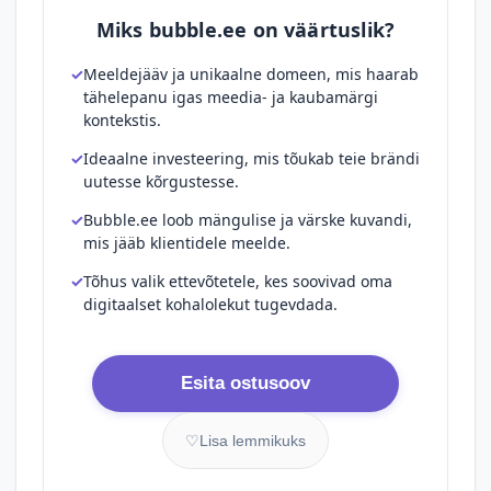
Miks bubble.ee on väärtuslik?
Meeldejääv ja unikaalne domeen, mis haarab
tähelepanu igas meedia- ja kaubamärgi
kontekstis.
Ideaalne investeering, mis tõukab teie brändi
uutesse kõrgustesse.
Bubble.ee loob mängulise ja värske kuvandi,
mis jääb klientidele meelde.
Tõhus valik ettevõtetele, kes soovivad oma
digitaalset kohalolekut tugevdada.
Esita ostusoov
♡
Lisa lemmikuks