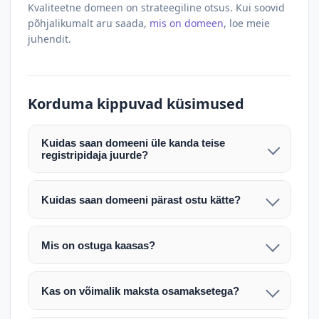
Kvaliteetne domeen on strateegiline otsus. Kui soovid
põhjalikumalt aru saada,
mis on domeen
, loe meie
juhendit.
Korduma kippuvad küsimused
Kuidas saan domeeni üle kanda teise
registripidaja juurde?
Pärast makse laekumist edastame teile domeeni
AUTH (EPP) koodi. Selle abil saate domeeni üle
Kuidas saan domeeni pärast ostu kätte?
kanda enda valitud registripidaja juurde.
Pärast ostu vormistamist väljastame arve.
Maksekinnituse järel edastame teile domeeni
Domeeni ülekandmine toimub registripidajate
Mis on ostuga kaasas?
AUTH (EPP) koodi, millega saate domeeni üle viia
vahelise protsessina ning võib võtta kuni paar
Ostuga kaasas on domeeninime omandiõigus.
enda valitud registripidaja juurde.
tööpäeva. Täpsemad juhised saadetakse teile e-
Veebimajutust ja e-posti teenuseid tuleb tellida
posti teel pärast tehingu kinnitamist.
Kas on võimalik maksta osamaksetega?
eraldi oma registripidaja või majutaja kaudu (nt
Võtame teiega ühendust ning juhendame kogu
Osamakse võimalus on kokkuleppel. Palun
host.ee).