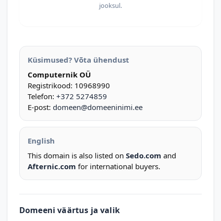
jooksul.
Küsimused? Võta ühendust
Computernik OÜ
Registrikood: 10968990
Telefon:
+372 5274859
E-post:
domeen@domeeninimi.ee
English
This domain is also listed on
Sedo.com
and
Afternic.com
for international buyers.
Domeeni väärtus ja valik