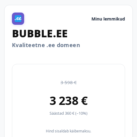
Minu lemmikud
BUBBLE.EE
Kvaliteetne .ee domeen
3 598 €
3 238 €
Säästad 360 € (–10%)
Hind sisaldab käibemaksu.