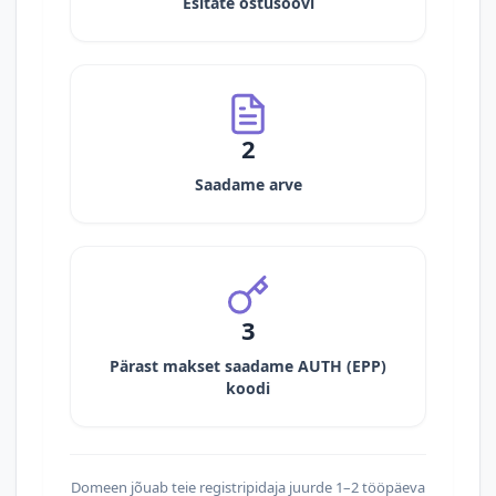
Esitate ostusoovi
2
Saadame arve
3
Pärast makset saadame AUTH (EPP)
koodi
Domeen jõuab teie registripidaja juurde 1–2 tööpäeva