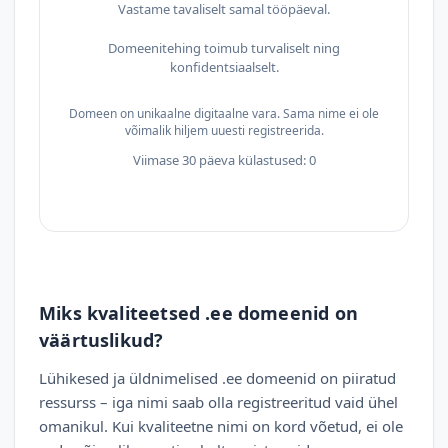
Vastame tavaliselt samal tööpäeval.
Domeenitehing toimub turvaliselt ning
konfidentsiaalselt.
Domeen on unikaalne digitaalne vara. Sama nime ei ole
võimalik hiljem uuesti registreerida.
Viimase 30 päeva külastused: 0
Miks kvaliteetsed .ee domeenid on
väärtuslikud?
Lühikesed ja üldnimelised .ee domeenid on piiratud
ressurss – iga nimi saab olla registreeritud vaid ühel
omanikul. Kui kvaliteetne nimi on kord võetud, ei ole