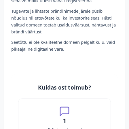
seda võimalik uuesti vabalt registreerida.
Tugevate ja lihtsate brändinimede järele püsib
nõudlus nii ettevõtete kui ka investorite seas. Hästi
valitud domeen toetab usaldusväärsust, nähtavust ja
brändi väärtust.
Seetõttu ei ole kvaliteetne domeen pelgalt kulu, vaid
pikaajaline digitaalne vara.
Kuidas ost toimub?
1