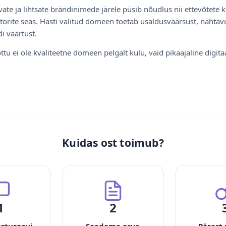
ate ja lihtsate brändinimede järele püsib nõudlus nii ettevõtete k
torite seas. Hästi valitud domeen toetab usaldusväärsust, nähtavu
i väärtust.
ttu ei ole kvaliteetne domeen pelgalt kulu, vaid pikaajaline digita
Kuidas ost toimub?
1
2