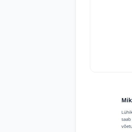
Mik
Lühik
saab 
võetu