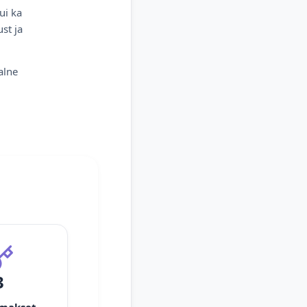
ui ka
st ja
alne
3