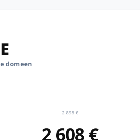
EE
.ee domeen
2 898 €
2 608 €