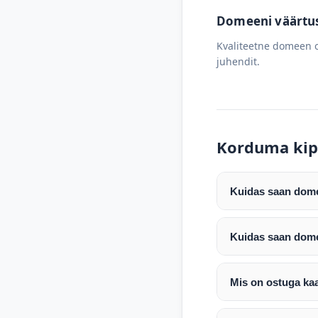
Domeeni väärtus 
Kvaliteetne domeen o
juhendit.
Korduma kip
Kuidas saan domee
Pärast makse laeku
enda valitud regist
Kuidas saan dome
Pärast ostu vormis
Domeeni ülekandmin
koodi, millega saa
Täpsemad juhised s
Mis on ostuga ka
Ostuga kaasas on d
Võtame teiega ühe