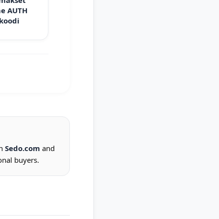
 makset
e AUTH
 koodi
on
Sedo.com
and
onal buyers.