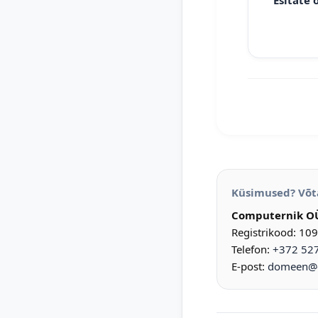
Esitate 
Küsimused? Võt
Computernik O
Registrikood: 10
Telefon:
+372 52
E-post:
domeen@d