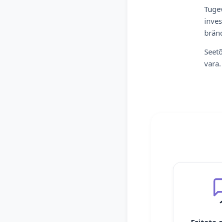
Tugev
inves
bränd
Seetõ
vara.