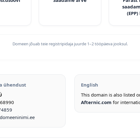
ostusoovi
Saadame arve
Pärast
saadam
(EPP)
Domeen jõuab teie registripidaja juurde 1–2 tööpäeva jooksul.
a ühendust
English
Ü
This domain is also listed 
968990
Afternic.com
for internati
74859
omeeninimi.ee