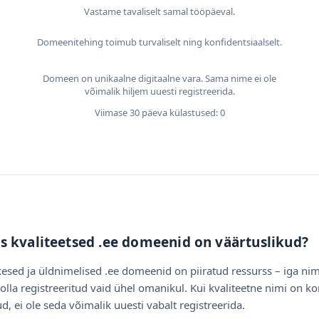
Vastame tavaliselt samal tööpäeval.
Domeenitehing toimub turvaliselt ning konfidentsiaalselt.
Domeen on unikaalne digitaalne vara. Sama nime ei ole
võimalik hiljem uuesti registreerida.
Viimase 30 päeva külastused: 0
s kvaliteetsed .ee domeenid on väärtuslikud?
esed ja üldnimelised .ee domeenid on piiratud ressurss – iga nim
olla registreeritud vaid ühel omanikul. Kui kvaliteetne nimi on ko
d, ei ole seda võimalik uuesti vabalt registreerida.