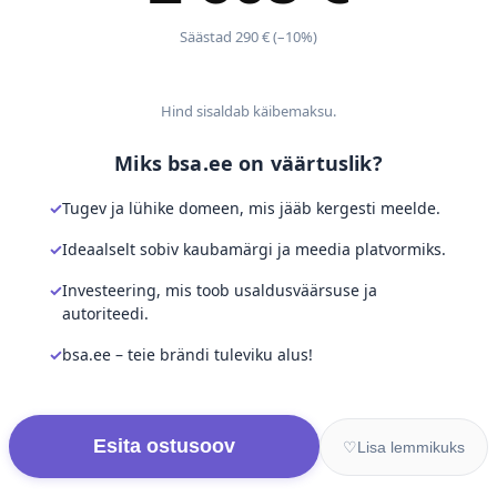
Säästad 290 € (–10%)
Hind sisaldab käibemaksu.
Miks bsa.ee on väärtuslik?
Tugev ja lühike domeen, mis jääb kergesti meelde.
Ideaalselt sobiv kaubamärgi ja meedia platvormiks.
Investeering, mis toob usaldusväärsuse ja
autoriteedi.
bsa.ee – teie brändi tuleviku alus!
Esita ostusoov
♡
Lisa lemmikuks