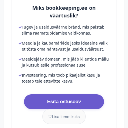
Miks bookkeeping.ee on
väärtuslik?
Tugev ja usaldusväärne bränd, mis paistab
silma raamatupidamise valdkonnas.
Meedia ja kaubamärkide jaoks ideaalne valik,
et tõsta oma nähtavust ja usaldusväärsust.
Meeldejääv domeen, mis jääb klientide mällu
ja kutsub esile professionaalsuse.
Investeering, mis toob pikaajalist kasu ja
toetab teie ettevõtte kasvu.
Esita ostusoov
♡
Lisa lemmikuks