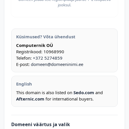
jooksul.
Küsimused? Võta ühendust
Computernik OÜ
Registrikood: 10968990
Telefon:
+372 5274859
E-post:
domeen@domeeninimi.ee
English
This domain is also listed on
Sedo.com
and
Afternic.com
for international buyers.
Domeeni väärtus ja valik