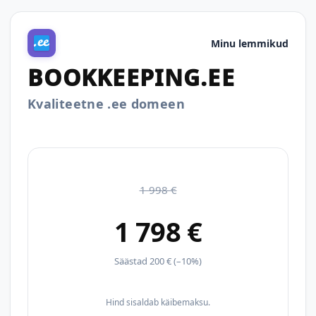
Minu lemmikud
BOOKKEEPING.EE
Kvaliteetne .ee domeen
1 998 €
1 798 €
Säästad 200 € (–10%)
Hind sisaldab käibemaksu.