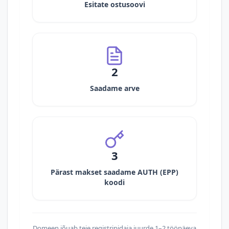
Esitate ostusoovi
2
Saadame arve
3
Pärast makset saadame AUTH (EPP)
koodi
Domeen jõuab teie registripidaja juurde 1–2 tööpäeva