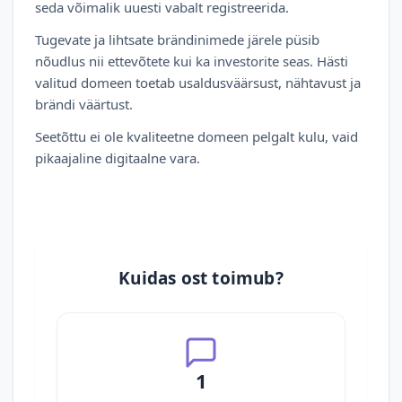
seda võimalik uuesti vabalt registreerida.
Tugevate ja lihtsate brändinimede järele püsib
nõudlus nii ettevõtete kui ka investorite seas. Hästi
valitud domeen toetab usaldusväärsust, nähtavust ja
brändi väärtust.
Seetõttu ei ole kvaliteetne domeen pelgalt kulu, vaid
pikaajaline digitaalne vara.
Kuidas ost toimub?
1