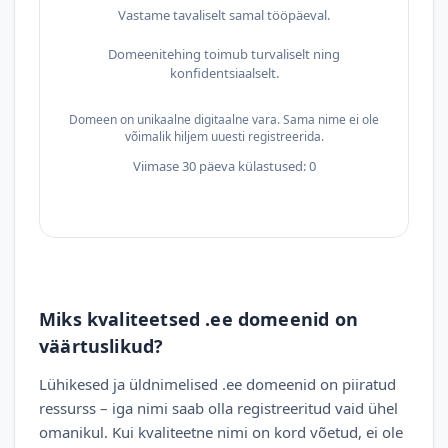
Vastame tavaliselt samal tööpäeval.
Domeenitehing toimub turvaliselt ning
konfidentsiaalselt.
Domeen on unikaalne digitaalne vara. Sama nime ei ole
võimalik hiljem uuesti registreerida.
Viimase 30 päeva külastused: 0
Miks kvaliteetsed .ee domeenid on
väärtuslikud?
Lühikesed ja üldnimelised .ee domeenid on piiratud
ressurss – iga nimi saab olla registreeritud vaid ühel
omanikul. Kui kvaliteetne nimi on kord võetud, ei ole