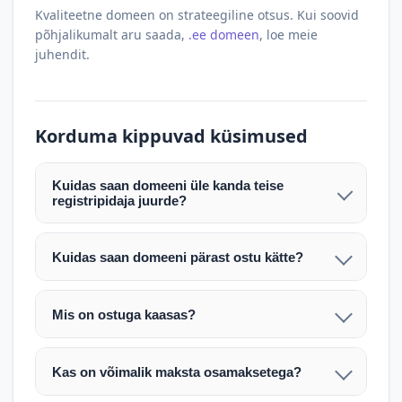
Kvaliteetne domeen on strateegiline otsus. Kui soovid
põhjalikumalt aru saada,
.ee domeen
, loe meie
juhendit.
Korduma kippuvad küsimused
Kuidas saan domeeni üle kanda teise
registripidaja juurde?
Pärast makse laekumist edastame teile domeeni
AUTH (EPP) koodi. Selle abil saate domeeni üle
Kuidas saan domeeni pärast ostu kätte?
kanda enda valitud registripidaja juurde.
Pärast ostu vormistamist väljastame arve.
Maksekinnituse järel edastame teile domeeni
Domeeni ülekandmine toimub registripidajate
Mis on ostuga kaasas?
AUTH (EPP) koodi, millega saate domeeni üle viia
vahelise protsessina ning võib võtta kuni paar
Ostuga kaasas on domeeninime omandiõigus.
enda valitud registripidaja juurde.
tööpäeva. Täpsemad juhised saadetakse teile e-
Veebimajutust ja e-posti teenuseid tuleb tellida
posti teel pärast tehingu kinnitamist.
Kas on võimalik maksta osamaksetega?
eraldi oma registripidaja või majutaja kaudu (nt
Võtame teiega ühendust ning juhendame kogu