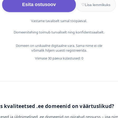
Esita ostusoov
♡
Lisa lemmikuks
Vastame tavaliselt samal tööpäeval.
Domeenitehing toimub turvaliselt ning konfidentsiaalselt.
Domeen on unikaalne digitaalne vara. Sama nime ei ole
võimalik hiljem uuesti registreerida.
Viimase 30 päeva külastused: 0
s kvaliteetsed .ee domeenid on väärtuslikud?
esed ja üldnimelised .ee domeenid on piiratud ressurss – iga nim