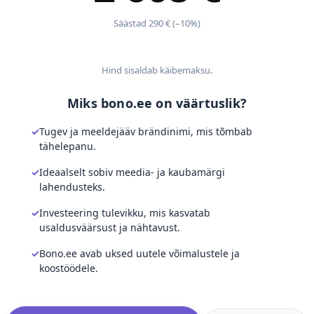
Säästad 290 € (–10%)
Hind sisaldab käibemaksu.
Miks bono.ee on väärtuslik?
Tugev ja meeldejääv brändinimi, mis tõmbab
tähelepanu.
Ideaalselt sobiv meedia- ja kaubamärgi
lahendusteks.
Investeering tulevikku, mis kasvatab
usaldusväärsust ja nähtavust.
Bono.ee avab uksed uutele võimalustele ja
koostöödele.