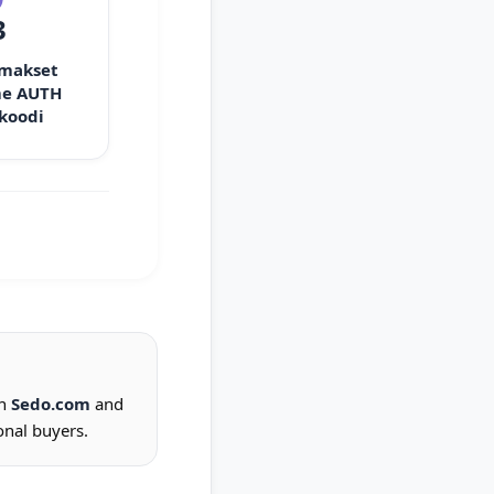
3
 makset
e AUTH
 koodi
on
Sedo.com
and
onal buyers.