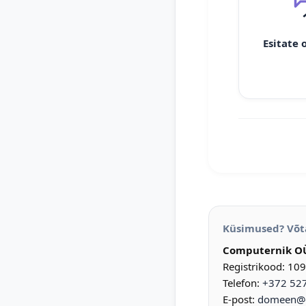
Esitate 
Küsimused? Võt
Computernik O
Registrikood: 10
Telefon:
+372 52
E-post:
domeen@d