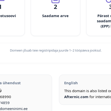
1
2
ostusoovi
Saadame arve
Pärast
saadam
(EPP)
Domeen jõuab teie registripidaja juurde 1–2 tööpäeva jooksul.
a ühendust
English
Ü
This domain is also listed 
968990
Afternic.com
for internati
74859
omeeninimi.ee