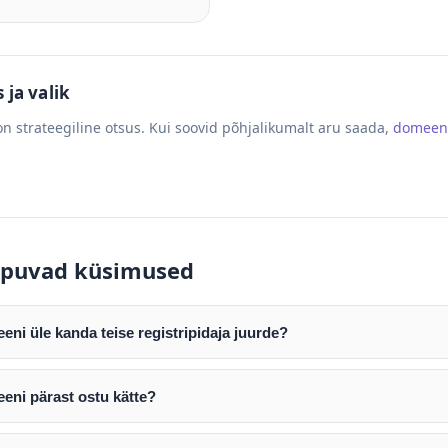
ja valik
n strateegiline otsus. Kui soovid põhjalikumalt aru saada,
domeen
puvad küsimused
ni üle kanda teise registripidaja juurde?
mist edastame teile domeeni AUTH (EPP) koodi. Selle abil saate d
ripidaja juurde.
eni pärast ostu kätte?
tamist väljastame arve. Maksekinnituse järel edastame teile dome
e toimub registripidajate vahelise protsessina ning võib võtta k