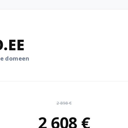
.EE
.ee domeen
2 898 €
2 608 €