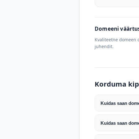
Domeeni väärtus 
Kvaliteetne domeen o
juhendit.
Korduma kip
Kuidas saan domee
Pärast makse laeku
enda valitud regist
Kuidas saan dome
Pärast ostu vormis
Domeeni ülekandmin