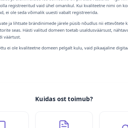
olla registreeritud vaid ühel omanikul. Kui kvaliteetne nimi on ko
d, ei ole seda võimalik uuesti vabalt registreerida.
ate ja lihtsate brändinimede järele püsib nõudlus nii ettevõtete k
torite seas. Hästi valitud domeen toetab usaldusväärsust, nähtavu
i väärtust.
ttu ei ole kvaliteetne domeen pelgalt kulu, vaid pikaajaline digita
Kuidas ost toimub?