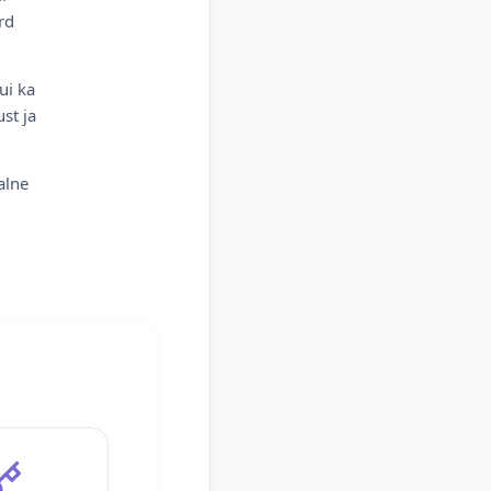
rd
ui ka
st ja
alne