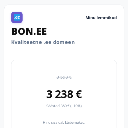
Minu lemmikud
BON.EE
Kvaliteetne .ee domeen
3 598 €
3 238 €
Säästad 360 € (–10%)
Hind sisaldab käibemaksu.