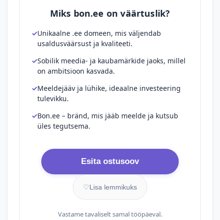
Miks bon.ee on väärtuslik?
Unikaalne .ee domeen, mis väljendab
usaldusväärsust ja kvaliteeti.
Sobilik meedia- ja kaubamärkide jaoks, millel
on ambitsioon kasvada.
Meeldejääv ja lühike, ideaalne investeering
tulevikku.
Bon.ee – bränd, mis jääb meelde ja kutsub
üles tegutsema.
Esita ostusoov
♡
Lisa lemmikuks
Vastame tavaliselt samal tööpäeval.