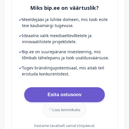
Miks bip.ee on väärtuslik?
Meeldejääv ja lühike domeen, mis toob esile
teie kaubamärgi tugevuse.
Ideaalne valik meediaettevõtetele ja
innovaatilistele projektidele.
Bip.ee on suurepärane investeering, mis
tõmbab tähelepanu ja loob usaldusväärsuse.
Tugev brändingupotentsiaal, mis aitab teil
eristuda konkurentidest.
Esita ostusoov
♡
Lisa lemmikuks
Vastame tavaliselt samal tööpäeval.