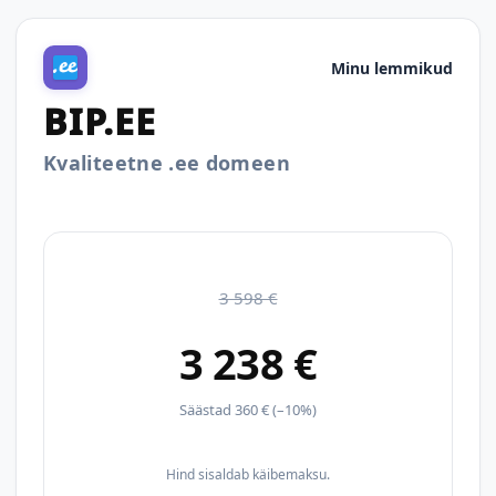
Minu lemmikud
BIP.EE
Kvaliteetne .ee domeen
3 598 €
3 238 €
Säästad 360 € (–10%)
Hind sisaldab käibemaksu.