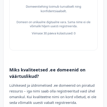
Domeenitehing toimub turvaliselt ning
konfidentsiaalselt.
Domeen on unikaalne digitaalne vara. Sama nime ei ole
võimalik hiljem uuesti registreerida.
Viimase 30 päeva külastused: 0
Miks kvaliteetsed .ee domeenid on
väärtuslikud?
Lühikesed ja üldnimelised .ee domeenid on piiratud
ressurss – iga nimi saab olla registreeritud vaid ühel
omanikul. Kui kvaliteetne nimi on kord võetud, ei ole
seda võimalik uuesti vabalt registreerida.