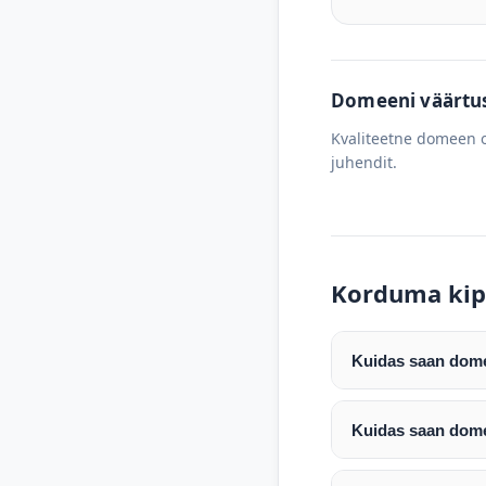
Domeeni väärtus 
Kvaliteetne domeen o
juhendit.
Korduma kip
Kuidas saan domee
Pärast makse laeku
enda valitud regist
Kuidas saan dome
Pärast ostu vormis
Domeeni ülekandmin