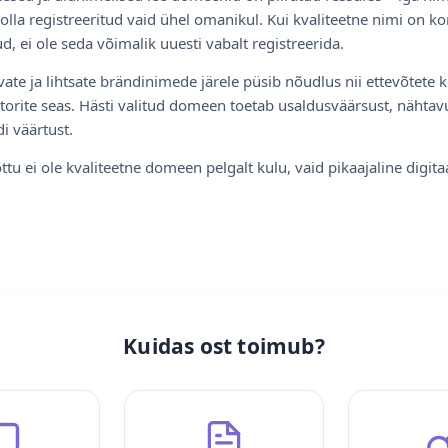
olla registreeritud vaid ühel omanikul. Kui kvaliteetne nimi on ko
d, ei ole seda võimalik uuesti vabalt registreerida.
ate ja lihtsate brändinimede järele püsib nõudlus nii ettevõtete k
torite seas. Hästi valitud domeen toetab usaldusväärsust, nähtavu
i väärtust.
ttu ei ole kvaliteetne domeen pelgalt kulu, vaid pikaajaline digita
Kuidas ost toimub?