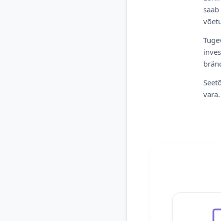
saab 
võetu
Tugev
inves
bränd
Seetõ
vara.