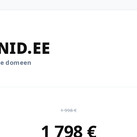
NID.EE
.ee domeen
1 998 €
1 798 €