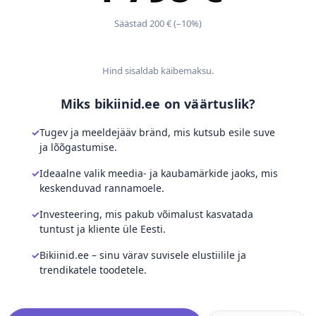
Säästad 200 € (–10%)
Hind sisaldab käibemaksu.
Miks bikiinid.ee on väärtuslik?
Tugev ja meeldejääv bränd, mis kutsub esile suve
ja lõõgastumise.
Ideaalne valik meedia- ja kaubamärkide jaoks, mis
keskenduvad rannamoele.
Investeering, mis pakub võimalust kasvatada
tuntust ja kliente üle Eesti.
Bikiinid.ee – sinu värav suvisele elustiilile ja
trendikatele toodetele.