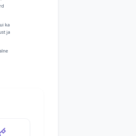
rd
ui ka
st ja
alne