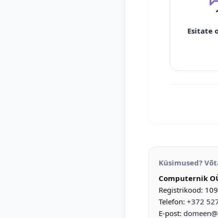
Esitate 
Küsimused? Võt
Computernik O
Registrikood: 10
Telefon:
+372 52
E-post:
domeen@d