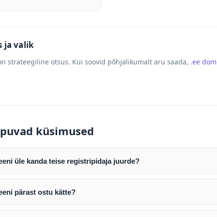
ja valik
n strateegiline otsus. Kui soovid põhjalikumalt aru saada,
.ee do
puvad küsimused
ni üle kanda teise registripidaja juurde?
mist edastame teile domeeni AUTH (EPP) koodi. Selle abil saate d
ripidaja juurde.
eni pärast ostu kätte?
tamist väljastame arve. Maksekinnituse järel edastame teile dome
e toimub registripidajate vahelise protsessina ning võib võtta k