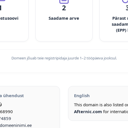
1
2
ostusoovi
Saadame arve
Pärast
saadam
(EPP)
Domeen jõuab teie registripidaja juurde 1–2 tööpäeva jooksul.
a ühendust
English
Ü
This domain is also listed 
968990
Afternic.com
for internati
74859
omeeninimi.ee