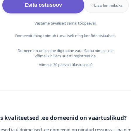
Esita ostusoov
♡
Lisa lemmikuks
Vastame tavaliselt samal tööpäeval.
Domeenitehing toimub turvaliselt ning konfidentsiaalselt.
Domeen on unikaalne digitaalne vara. Sama nime ei ole
võimalik hiljem uuesti registreerida.
Viimase 30 päeva külastused: 0
s kvaliteetsed .ee domeenid on väärtuslikud?
esed ja üldnimelised .ee domeenid on piiratud ressurss – iga nim