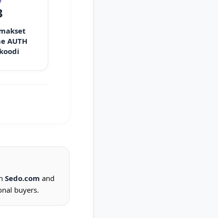
3
 makset
e AUTH
 koodi
on
Sedo.com
and
onal buyers.