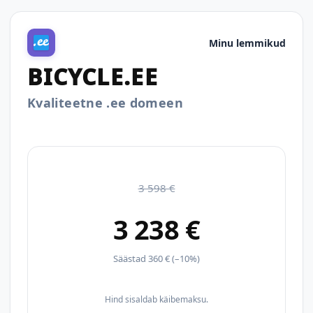
Minu lemmikud
BICYCLE.EE
Kvaliteetne .ee domeen
3 598 €
3 238 €
Säästad 360 € (–10%)
Hind sisaldab käibemaksu.