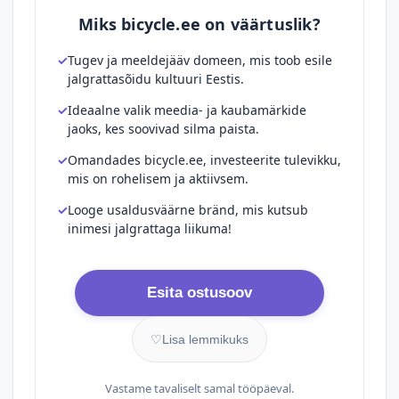
Miks bicycle.ee on väärtuslik?
Tugev ja meeldejääv domeen, mis toob esile
jalgrattasõidu kultuuri Eestis.
Ideaalne valik meedia- ja kaubamärkide
jaoks, kes soovivad silma paista.
Omandades bicycle.ee, investeerite tulevikku,
mis on rohelisem ja aktiivsem.
Looge usaldusväärne bränd, mis kutsub
inimesi jalgrattaga liikuma!
Esita ostusoov
♡
Lisa lemmikuks
Vastame tavaliselt samal tööpäeval.