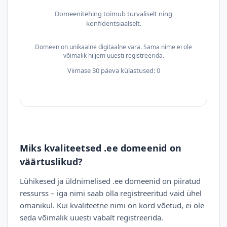
Domeenitehing toimub turvaliselt ning
konfidentsiaalselt.
Domeen on unikaalne digitaalne vara. Sama nime ei ole
võimalik hiljem uuesti registreerida.
Viimase 30 päeva külastused: 0
Miks kvaliteetsed .ee domeenid on
väärtuslikud?
Lühikesed ja üldnimelised .ee domeenid on piiratud
ressurss – iga nimi saab olla registreeritud vaid ühel
omanikul. Kui kvaliteetne nimi on kord võetud, ei ole
seda võimalik uuesti vabalt registreerida.