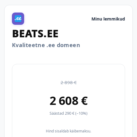
Minu lemmikud
BEATS.EE
Kvaliteetne .ee domeen
2 898 €
2 608 €
Säästad 290 € (–10%)
Hind sisaldab käibemaksu.