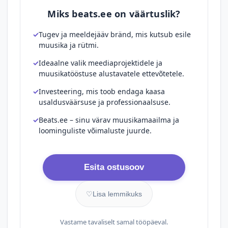
Miks beats.ee on väärtuslik?
Tugev ja meeldejääv bränd, mis kutsub esile
muusika ja rütmi.
Ideaalne valik meediaprojektidele ja
muusikatööstuse alustavatele ettevõtetele.
Investeering, mis toob endaga kaasa
usaldusväärsuse ja professionaalsuse.
Beats.ee – sinu värav muusikamaailma ja
loominguliste võimaluste juurde.
Esita ostusoov
♡
Lisa lemmikuks
Vastame tavaliselt samal tööpäeval.