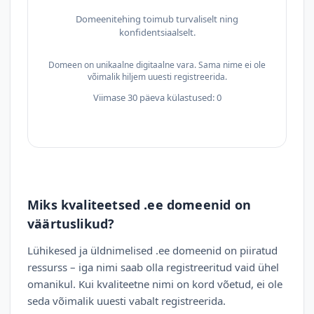
Domeenitehing toimub turvaliselt ning
konfidentsiaalselt.
Domeen on unikaalne digitaalne vara. Sama nime ei ole
võimalik hiljem uuesti registreerida.
Viimase 30 päeva külastused: 0
Miks kvaliteetsed .ee domeenid on
väärtuslikud?
Lühikesed ja üldnimelised .ee domeenid on piiratud
ressurss – iga nimi saab olla registreeritud vaid ühel
omanikul. Kui kvaliteetne nimi on kord võetud, ei ole
seda võimalik uuesti vabalt registreerida.