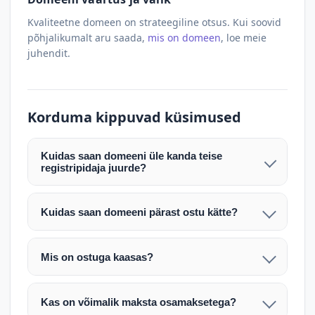
Kvaliteetne domeen on strateegiline otsus. Kui soovid
põhjalikumalt aru saada,
mis on domeen
, loe meie
juhendit.
Korduma kippuvad küsimused
Kuidas saan domeeni üle kanda teise
registripidaja juurde?
Pärast makse laekumist edastame teile domeeni
AUTH (EPP) koodi. Selle abil saate domeeni üle
Kuidas saan domeeni pärast ostu kätte?
kanda enda valitud registripidaja juurde.
Pärast ostu vormistamist väljastame arve.
Maksekinnituse järel edastame teile domeeni
Domeeni ülekandmine toimub registripidajate
Mis on ostuga kaasas?
AUTH (EPP) koodi, millega saate domeeni üle viia
vahelise protsessina ning võib võtta kuni paar
Ostuga kaasas on domeeninime omandiõigus.
enda valitud registripidaja juurde.
tööpäeva. Täpsemad juhised saadetakse teile e-
Veebimajutust ja e-posti teenuseid tuleb tellida
posti teel pärast tehingu kinnitamist.
Kas on võimalik maksta osamaksetega?
eraldi oma registripidaja või majutaja kaudu (nt
Võtame teiega ühendust ning juhendame kogu