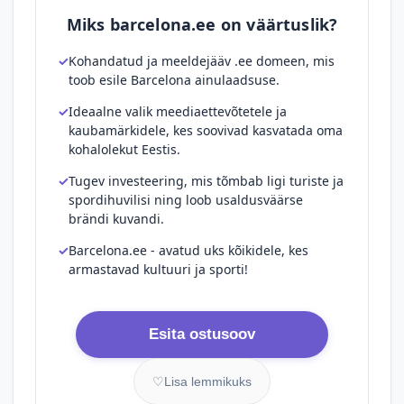
Miks barcelona.ee on väärtuslik?
Kohandatud ja meeldejääv .ee domeen, mis
toob esile Barcelona ainulaadsuse.
Ideaalne valik meediaettevõtetele ja
kaubamärkidele, kes soovivad kasvatada oma
kohalolekut Eestis.
Tugev investeering, mis tõmbab ligi turiste ja
spordihuvilisi ning loob usaldusväärse
brändi kuvandi.
Barcelona.ee - avatud uks kõikidele, kes
armastavad kultuuri ja sporti!
Esita ostusoov
♡
Lisa lemmikuks