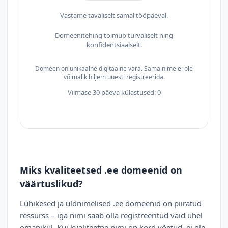
Vastame tavaliselt samal tööpäeval.
Domeenitehing toimub turvaliselt ning
konfidentsiaalselt.
Domeen on unikaalne digitaalne vara. Sama nime ei ole
võimalik hiljem uuesti registreerida.
Viimase 30 päeva külastused: 0
Miks kvaliteetsed .ee domeenid on
väärtuslikud?
Lühikesed ja üldnimelised .ee domeenid on piiratud
ressurss – iga nimi saab olla registreeritud vaid ühel
omanikul. Kui kvaliteetne nimi on kord võetud, ei ole