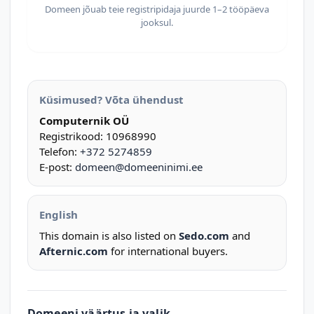
Domeen jõuab teie registripidaja juurde 1–2 tööpäeva
jooksul.
Küsimused? Võta ühendust
Computernik OÜ
Registrikood: 10968990
Telefon:
+372 5274859
E-post:
domeen@domeeninimi.ee
English
This domain is also listed on
Sedo.com
and
Afternic.com
for international buyers.
Domeeni väärtus ja valik