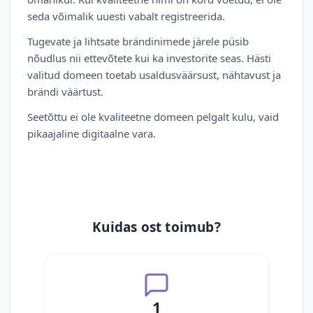
seda võimalik uuesti vabalt registreerida.
Tugevate ja lihtsate brändinimede järele püsib
nõudlus nii ettevõtete kui ka investorite seas. Hästi
valitud domeen toetab usaldusväärsust, nähtavust ja
brändi väärtust.
Seetõttu ei ole kvaliteetne domeen pelgalt kulu, vaid
pikaajaline digitaalne vara.
Kuidas ost toimub?
1