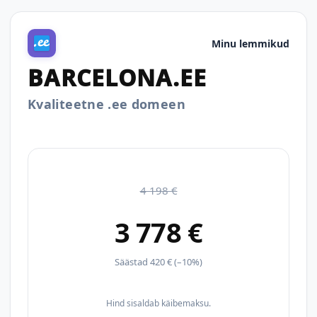
Minu lemmikud
BARCELONA.EE
Kvaliteetne .ee domeen
4 198 €
3 778 €
Säästad 420 € (–10%)
Hind sisaldab käibemaksu.