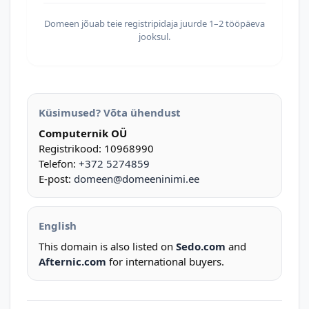
Domeen jõuab teie registripidaja juurde 1–2 tööpäeva
jooksul.
Küsimused? Võta ühendust
Computernik OÜ
Registrikood: 10968990
Telefon:
+372 5274859
E-post:
domeen@domeeninimi.ee
English
This domain is also listed on
Sedo.com
and
Afternic.com
for international buyers.