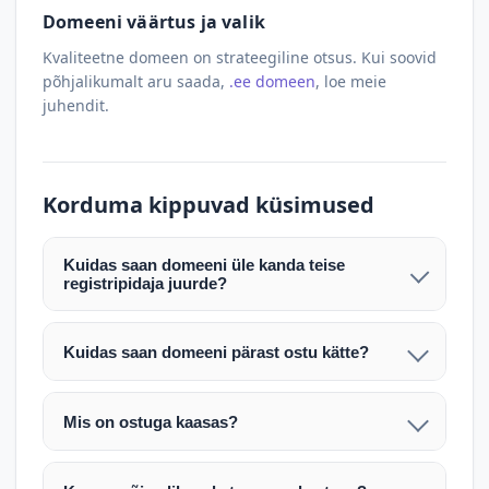
Domeeni väärtus ja valik
Kvaliteetne domeen on strateegiline otsus. Kui soovid
põhjalikumalt aru saada,
.ee domeen
, loe meie
juhendit.
Korduma kippuvad küsimused
Kuidas saan domeeni üle kanda teise
registripidaja juurde?
Pärast makse laekumist edastame teile domeeni
AUTH (EPP) koodi. Selle abil saate domeeni üle
Kuidas saan domeeni pärast ostu kätte?
kanda enda valitud registripidaja juurde.
Pärast ostu vormistamist väljastame arve.
Maksekinnituse järel edastame teile domeeni
Domeeni ülekandmine toimub registripidajate
Mis on ostuga kaasas?
AUTH (EPP) koodi, millega saate domeeni üle viia
vahelise protsessina ning võib võtta kuni paar
Ostuga kaasas on domeeninime omandiõigus.
enda valitud registripidaja juurde.
tööpäeva. Täpsemad juhised saadetakse teile e-
Veebimajutust ja e-posti teenuseid tuleb tellida