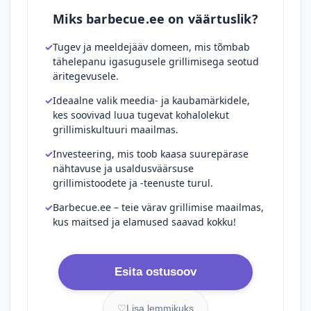
Miks barbecue.ee on väärtuslik?
Tugev ja meeldejääv domeen, mis tõmbab
tähelepanu igasugusele grillimisega seotud
äritegevusele.
Ideaalne valik meedia- ja kaubamärkidele,
kes soovivad luua tugevat kohalolekut
grillimiskultuuri maailmas.
Investeering, mis toob kaasa suurepärase
nähtavuse ja usaldusväärsuse
grillimistoodete ja -teenuste turul.
Barbecue.ee – teie värav grillimise maailmas,
kus maitsed ja elamused saavad kokku!
Esita ostusoov
♡
Lisa lemmikuks