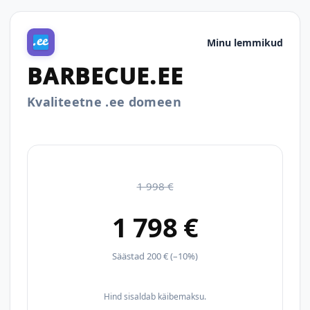
Minu lemmikud
BARBECUE.EE
Kvaliteetne .ee domeen
1 998 €
1 798 €
Säästad 200 € (–10%)
Hind sisaldab käibemaksu.