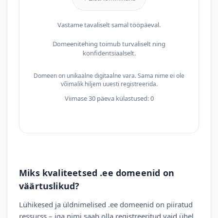
Vastame tavaliselt samal tööpäeval.
Domeenitehing toimub turvaliselt ning
konfidentsiaalselt.
Domeen on unikaalne digitaalne vara. Sama nime ei ole
võimalik hiljem uuesti registreerida.
Viimase 30 päeva külastused: 0
Miks kvaliteetsed .ee domeenid on
väärtuslikud?
Lühikesed ja üldnimelised .ee domeenid on piiratud
ressurss – iga nimi saab olla registreeritud vaid ühel