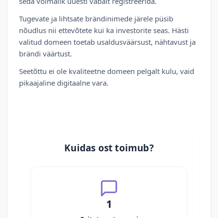
seda võimalik uuesti vabalt registreerida.
Tugevate ja lihtsate brändinimede järele püsib
nõudlus nii ettevõtete kui ka investorite seas. Hästi
valitud domeen toetab usaldusväärsust, nähtavust ja
brändi väärtust.
Seetõttu ei ole kvaliteetne domeen pelgalt kulu, vaid
pikaajaline digitaalne vara.
Kuidas ost toimub?
1