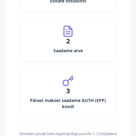
Esitate ostusoovi
2
Saadame arve
3
Pärast makset saadame AUTH (EPP)
koodi
Domeen jõuab teie registripidaja juurde 1–2 tööpäeva