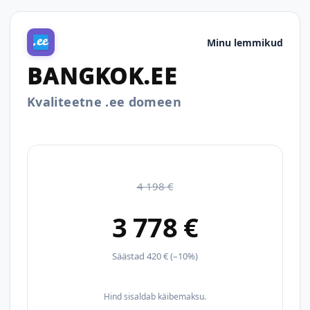
Minu lemmikud
BANGKOK.EE
Kvaliteetne .ee domeen
4 198 €
3 778 €
Säästad 420 € (–10%)
Hind sisaldab käibemaksu.