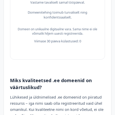
Vastame tavaliselt samal tööpäeval.
Domeenitehing toimub turvaliselt ning
konfidentsiaalselt.
Domeen on unikaalne digitaalne vara. Sama nime ei ole
võimalik hiljem uuesti registreerida.
Viimase 30 päeva külastused: 0
Miks kvaliteetsed .ee domeenid on
väärtuslikud?
Lühikesed ja üldnimelised .ee domeenid on piiratud
ressurss – iga nimi saab olla registreeritud vaid ühel
omanikul. Kui kvaliteetne nimi on kord võetud, ei ole