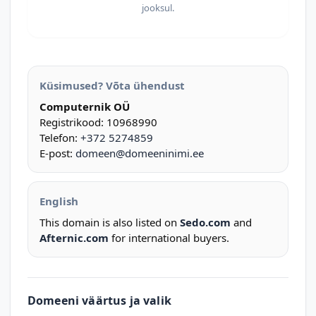
jooksul.
Küsimused? Võta ühendust
Computernik OÜ
Registrikood: 10968990
Telefon:
+372 5274859
E-post:
domeen@domeeninimi.ee
English
This domain is also listed on
Sedo.com
and
Afternic.com
for international buyers.
Domeeni väärtus ja valik