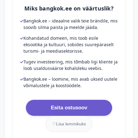
Miks bangkok.ee on väärtuslik?
Bangkok.ee – ideaalne valik teie brändile, mis
soovib silma paista ja meelde jääda.
Kohandatud domeen, mis toob esile
eksootika ja kultuuri, sobides suurepäraselt
turismi- ja meediasektorisse.
Tugev investeering, mis tõmbab ligi kliente ja
loob usaldusväärse kohaloleku veebis.
Bangkok.ee – loomine, mis avab uksed uutele
võimalustele ja koostöödele.
Esita ostusoov
♡
Lisa lemmikuks