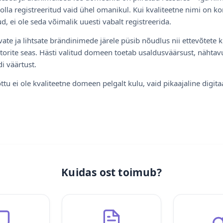
olla registreeritud vaid ühel omanikul. Kui kvaliteetne nimi on ko
d, ei ole seda võimalik uuesti vabalt registreerida.
ate ja lihtsate brändinimede järele püsib nõudlus nii ettevõtete k
torite seas. Hästi valitud domeen toetab usaldusväärsust, nähtavu
i väärtust.
ttu ei ole kvaliteetne domeen pelgalt kulu, vaid pikaajaline digita
Kuidas ost toimub?