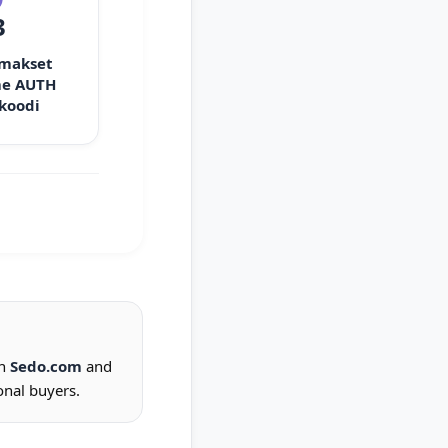
3
 makset
e AUTH
 koodi
on
Sedo.com
and
onal buyers.