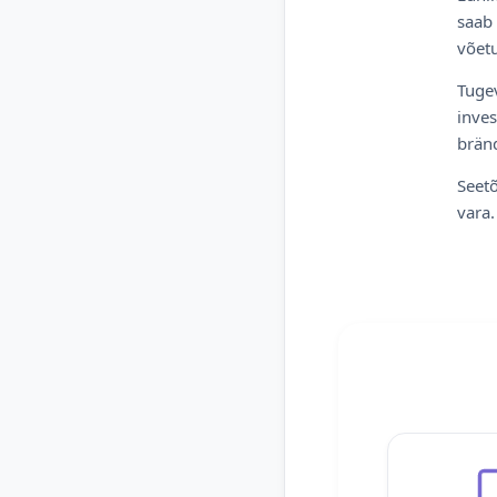
saab 
võetu
Tugev
inves
bränd
Seetõ
vara.