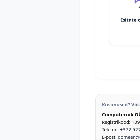
Esitate 
Küsimused? Võt
Computernik O
Registrikood: 10
Telefon:
+372 52
E-post:
domeen@d