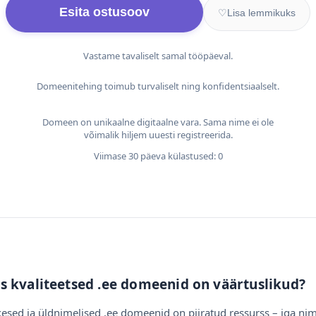
Esita ostusoov
♡
Lisa lemmikuks
Vastame tavaliselt samal tööpäeval.
Domeenitehing toimub turvaliselt ning konfidentsiaalselt.
Domeen on unikaalne digitaalne vara. Sama nime ei ole
võimalik hiljem uuesti registreerida.
Viimase 30 päeva külastused: 0
s kvaliteetsed .ee domeenid on väärtuslikud?
esed ja üldnimelised .ee domeenid on piiratud ressurss – iga nim