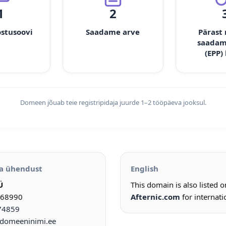
1
2
ostusoovi
Saadame arve
Pärast
saadam
(EPP)
Domeen jõuab teie registripidaja juurde 1–2 tööpäeva jooksul.
a ühendust
English
Ü
This domain is also listed 
968990
Afternic.com
for internati
74859
omeeninimi.ee