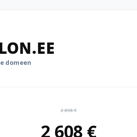
LON.EE
.ee domeen
2 898 €
2 608 €