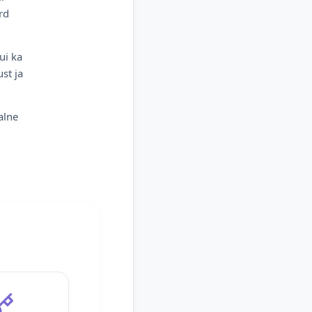
rd
ui ka
st ja
alne