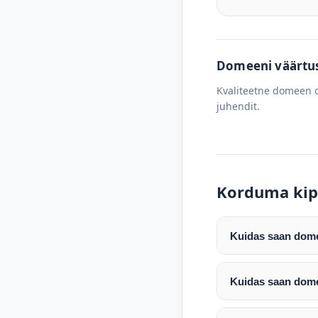
Domeeni väärtus 
Kvaliteetne domeen o
juhendit.
Korduma kip
Kuidas saan domee
Pärast makse laeku
enda valitud regist
Kuidas saan dome
Pärast ostu vormis
Domeeni ülekandmin