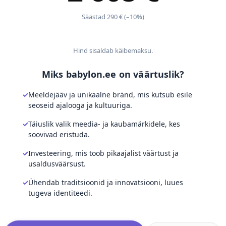
Säästad 290 € (–10%)
Hind sisaldab käibemaksu.
Miks babylon.ee on väärtuslik?
Meeldejääv ja unikaalne bränd, mis kutsub esile
seoseid ajalooga ja kultuuriga.
Täiuslik valik meedia- ja kaubamärkidele, kes
soovivad eristuda.
Investeering, mis toob pikaajalist väärtust ja
usaldusväärsust.
Ühendab traditsioonid ja innovatsiooni, luues
tugeva identiteedi.