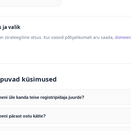
ja valik
n strateegiline otsus. Kui soovid põhjalikumalt aru saada,
domeen
puvad küsimused
ni üle kanda teise registripidaja juurde?
mist edastame teile domeeni AUTH (EPP) koodi. Selle abil saate d
ripidaja juurde.
eni pärast ostu kätte?
tamist väljastame arve. Maksekinnituse järel edastame teile dome
e toimub registripidajate vahelise protsessina ning võib võtta k