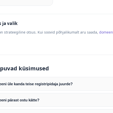
ja valik
n strateegiline otsus. Kui soovid põhjalikumalt aru saada,
domeen
puvad küsimused
ni üle kanda teise registripidaja juurde?
mist edastame teile domeeni AUTH (EPP) koodi. Selle abil saate d
ripidaja juurde.
eni pärast ostu kätte?
tamist väljastame arve. Maksekinnituse järel edastame teile dome
e toimub registripidajate vahelise protsessina ning võib võtta k