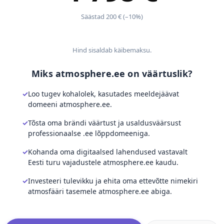
Säästad 200 € (–10%)
Hind sisaldab käibemaksu.
Miks atmosphere.ee on väärtuslik?
Loo tugev kohalolek, kasutades meeldejäävat
domeeni atmosphere.ee.
Tõsta oma brändi väärtust ja usaldusväärsust
professionaalse .ee lõppdomeeniga.
Kohanda oma digitaalsed lahendused vastavalt
Eesti turu vajadustele atmosphere.ee kaudu.
Investeeri tulevikku ja ehita oma ettevõtte nimekiri
atmosfääri tasemele atmosphere.ee abiga.