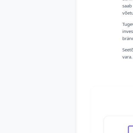
saab 
võetu
Tugev
inves
bränd
Seetõ
vara.