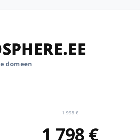
SPHERE.EE
.ee domeen
1 998 €
1 798 €