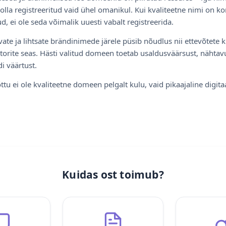
olla registreeritud vaid ühel omanikul. Kui kvaliteetne nimi on ko
d, ei ole seda võimalik uuesti vabalt registreerida.
ate ja lihtsate brändinimede järele püsib nõudlus nii ettevõtete k
torite seas. Hästi valitud domeen toetab usaldusväärsust, nähtavu
i väärtust.
ttu ei ole kvaliteetne domeen pelgalt kulu, vaid pikaajaline digita
Kuidas ost toimub?