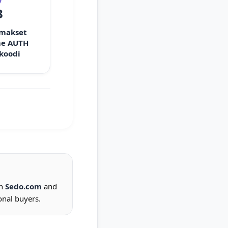
3
 makset
e AUTH
 koodi
on
Sedo.com
and
onal buyers.