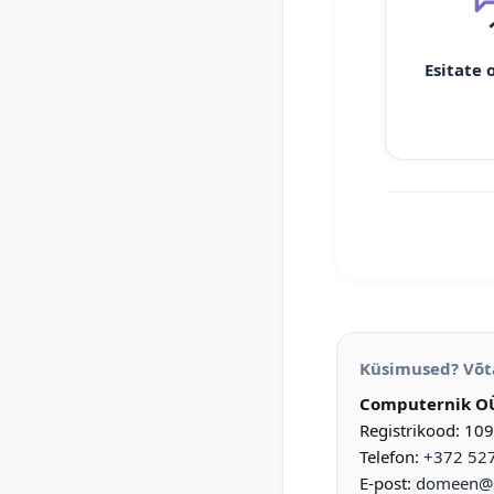
Esitate 
Küsimused? Võt
Computernik O
Registrikood: 10
Telefon:
+372 52
E-post:
domeen@d