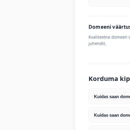
Domeeni väärtus 
Kvaliteetne domeen o
juhendit.
Korduma kip
Kuidas saan domee
Pärast makse laeku
enda valitud regist
Kuidas saan dome
Pärast ostu vormis
Domeeni ülekandmin