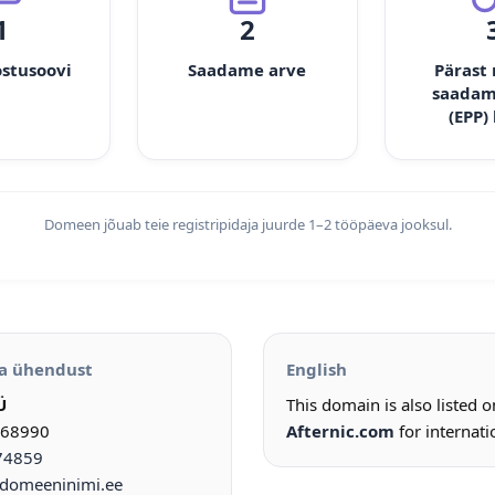
1
2
ostusoovi
Saadame arve
Pärast
saadam
(EPP)
Domeen jõuab teie registripidaja juurde 1–2 tööpäeva jooksul.
a ühendust
English
Ü
This domain is also listed 
968990
Afternic.com
for internati
74859
omeeninimi.ee