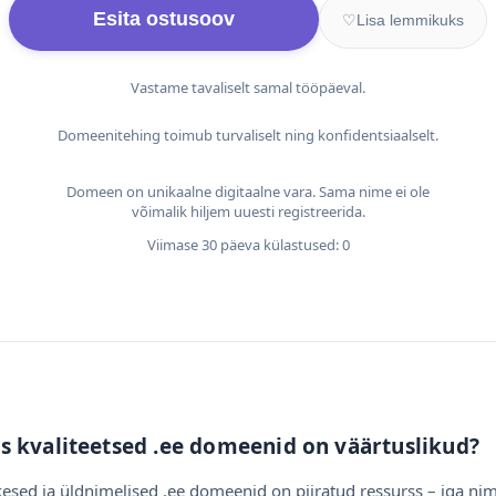
Esita ostusoov
♡
Lisa lemmikuks
Vastame tavaliselt samal tööpäeval.
Domeenitehing toimub turvaliselt ning konfidentsiaalselt.
Domeen on unikaalne digitaalne vara. Sama nime ei ole
võimalik hiljem uuesti registreerida.
Viimase 30 päeva külastused: 0
s kvaliteetsed .ee domeenid on väärtuslikud?
esed ja üldnimelised .ee domeenid on piiratud ressurss – iga nim