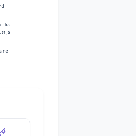
rd
ui ka
st ja
alne