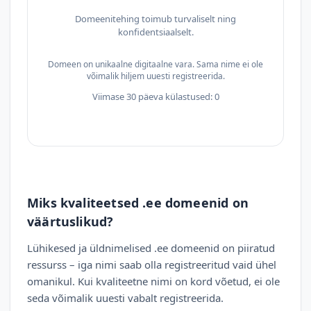
Domeenitehing toimub turvaliselt ning
konfidentsiaalselt.
Domeen on unikaalne digitaalne vara. Sama nime ei ole
võimalik hiljem uuesti registreerida.
Viimase 30 päeva külastused: 0
Miks kvaliteetsed .ee domeenid on
väärtuslikud?
Lühikesed ja üldnimelised .ee domeenid on piiratud
ressurss – iga nimi saab olla registreeritud vaid ühel
omanikul. Kui kvaliteetne nimi on kord võetud, ei ole
seda võimalik uuesti vabalt registreerida.