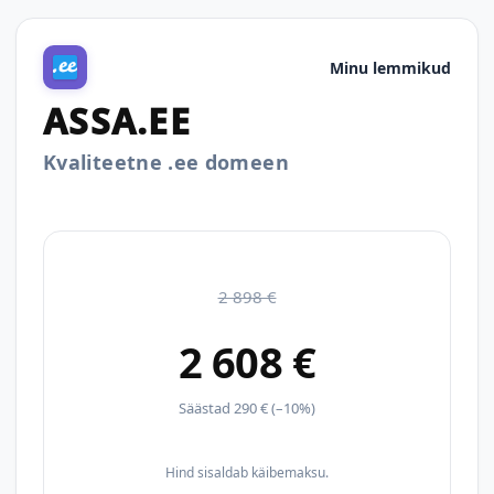
Minu lemmikud
ASSA.EE
Kvaliteetne .ee domeen
2 898 €
2 608 €
Säästad 290 € (–10%)
Hind sisaldab käibemaksu.