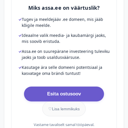
Miks assa.ee on väärtuslik?
Tugev ja meeldejääv .ee domeen, mis jääb
kõigile meelde.
Ideaalne valik meedia- ja kaubamärgi jaoks,
mis soovib eristuda.
Assa.ee on suurepärane investeering tuleviku
jaoks ja toob usaldusväärsuse.
Kasutage ära selle domeeni potentsiaal ja
kasvatage oma brändi tuntust!
Esita ostusoov
♡
Lisa lemmikuks
Vastame tavaliselt samal tööpäeval.