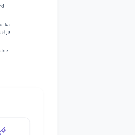
rd
ui ka
st ja
alne