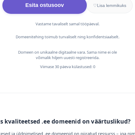
Esita ostusoov
♡
Lisa lemmikuks
Vastame tavaliselt samal tööpäeval.
Domeenitehing toimub turvaliselt ning konfidentsiaalselt.
Domeen on unikaalne digitaalne vara. Sama nime ei ole
võimalik hiljem uuesti registreerida.
Viimase 30 päeva külastused: 0
s kvaliteetsed .ee domeenid on väärtuslikud?
esed ja üldnimelised .ee domeenid on piiratud ressurss – iga nim