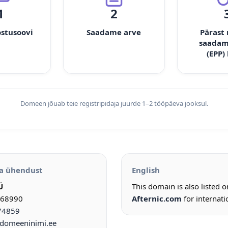
1
2
ostusoovi
Saadame arve
Pärast
saadam
(EPP)
Domeen jõuab teie registripidaja juurde 1–2 tööpäeva jooksul.
a ühendust
English
Ü
This domain is also listed 
968990
Afternic.com
for internati
74859
omeeninimi.ee