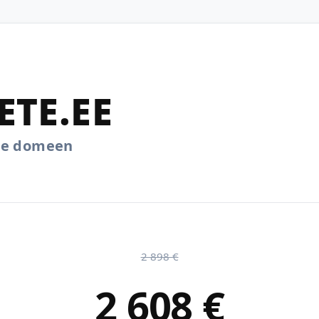
ETE.EE
.ee domeen
2 898 €
2 608 €