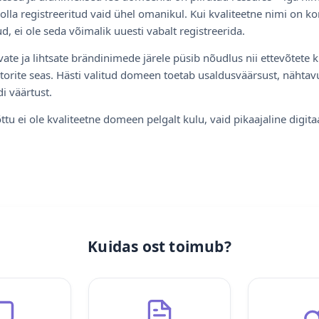
olla registreeritud vaid ühel omanikul. Kui kvaliteetne nimi on ko
d, ei ole seda võimalik uuesti vabalt registreerida.
ate ja lihtsate brändinimede järele püsib nõudlus nii ettevõtete k
torite seas. Hästi valitud domeen toetab usaldusväärsust, nähtavu
i väärtust.
ttu ei ole kvaliteetne domeen pelgalt kulu, vaid pikaajaline digita
Kuidas ost toimub?