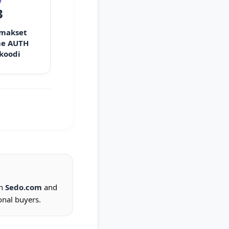
3
 makset
e AUTH
 koodi
on
Sedo.com
and
onal buyers.