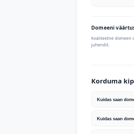
Domeeni väärtus 
Kvaliteetne domeen o
juhendit.
Korduma kip
Kuidas saan domee
Pärast makse laeku
enda valitud regist
Kuidas saan dome
Pärast ostu vormis
Domeeni ülekandmin