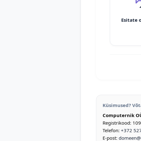
Esitate 
Küsimused? Võt
Computernik O
Registrikood: 10
Telefon:
+372 52
E-post:
domeen@d