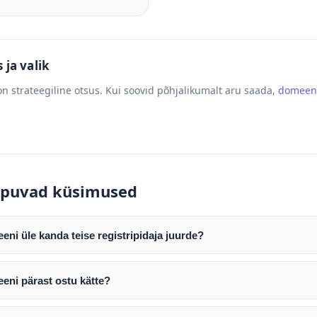
ja valik
n strateegiline otsus. Kui soovid põhjalikumalt aru saada,
domeen
puvad küsimused
ni üle kanda teise registripidaja juurde?
mist edastame teile domeeni AUTH (EPP) koodi. Selle abil saate d
ripidaja juurde.
eni pärast ostu kätte?
tamist väljastame arve. Maksekinnituse järel edastame teile dome
e toimub registripidajate vahelise protsessina ning võib võtta k