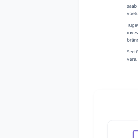
saab 
võetu
Tugev
inves
bränd
Seetõ
vara.