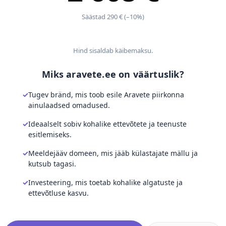
Säästad 290 € (–10%)
Hind sisaldab käibemaksu.
Miks aravete.ee on väärtuslik?
Tugev bränd, mis toob esile Aravete piirkonna
ainulaadsed omadused.
Ideaalselt sobiv kohalike ettevõtete ja teenuste
esitlemiseks.
Meeldejääv domeen, mis jääb külastajate mällu ja
kutsub tagasi.
Investeering, mis toetab kohalike algatuste ja
ettevõtluse kasvu.