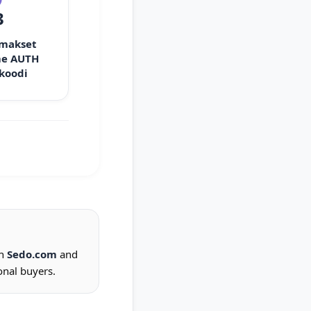
3
 makset
e AUTH
 koodi
on
Sedo.com
and
onal buyers.