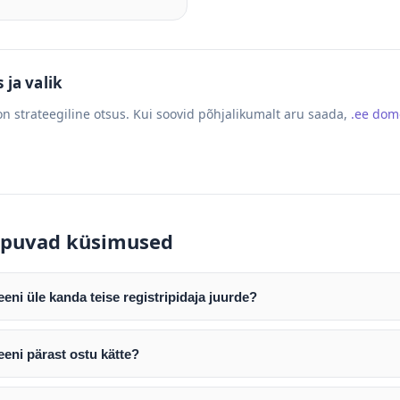
ja valik
n strateegiline otsus. Kui soovid põhjalikumalt aru saada,
.ee do
puvad küsimused
ni üle kanda teise registripidaja juurde?
mist edastame teile domeeni AUTH (EPP) koodi. Selle abil saate d
ripidaja juurde.
eni pärast ostu kätte?
tamist väljastame arve. Maksekinnituse järel edastame teile dome
e toimub registripidajate vahelise protsessina ning võib võtta k