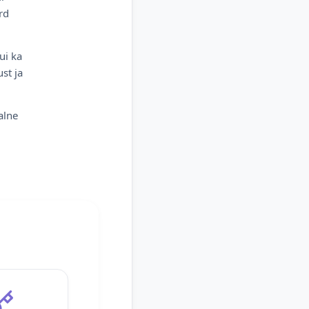
rd
ui ka
st ja
alne