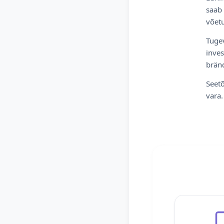
saab 
võetu
Tugev
inves
bränd
Seetõ
vara.