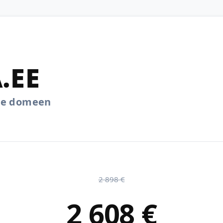
.EE
.ee domeen
2 898 €
2 608 €