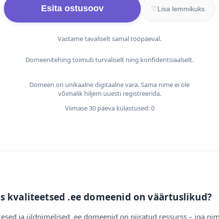
Esita ostusoov
♡
Lisa lemmikuks
Vastame tavaliselt samal tööpäeval.
Domeenitehing toimub turvaliselt ning konfidentsiaalselt.
Domeen on unikaalne digitaalne vara. Sama nime ei ole
võimalik hiljem uuesti registreerida.
Viimase 30 päeva külastused: 0
s kvaliteetsed .ee domeenid on väärtuslikud?
esed ja üldnimelised .ee domeenid on piiratud ressurss – iga nim