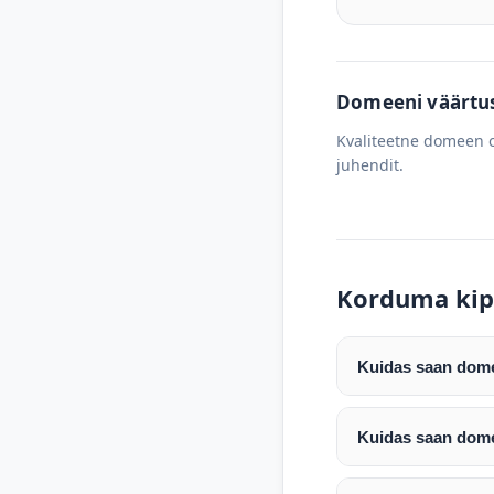
Domeeni väärtus 
Kvaliteetne domeen o
juhendit.
Korduma kip
Kuidas saan domee
Pärast makse laeku
enda valitud regist
Kuidas saan dome
Pärast ostu vormis
Domeeni ülekandmin