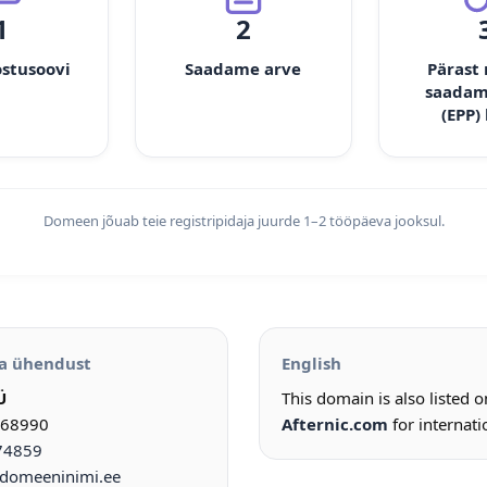
1
2
ostusoovi
Saadame arve
Pärast
saadam
(EPP)
Domeen jõuab teie registripidaja juurde 1–2 tööpäeva jooksul.
a ühendust
English
Ü
This domain is also listed 
968990
Afternic.com
for internati
74859
omeeninimi.ee