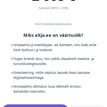
Säästad 290 € (–10%)
Hind sisaldab käibemaksu.
Miks altja.ee on väärtuslik?
Unikaalne ja meeldejääv .ee domeen, mis toob esile
Eesti kultuuri ja looduse.
Tugev brändi alus, mis sobib ideaalselt meedia- ja
turundustegevuseks.
Investeering, mille väärtus kasvab koos kasvava
digitaalmaailmaga.
Ainulaadne võimalus luua tõeliselt eristuv
kohalolek internetis.