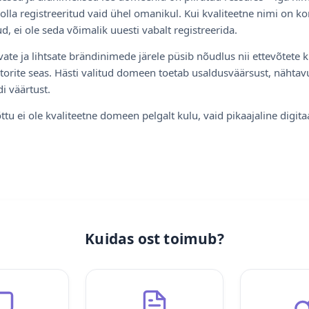
olla registreeritud vaid ühel omanikul. Kui kvaliteetne nimi on ko
d, ei ole seda võimalik uuesti vabalt registreerida.
ate ja lihtsate brändinimede järele püsib nõudlus nii ettevõtete k
torite seas. Hästi valitud domeen toetab usaldusväärsust, nähtavu
i väärtust.
ttu ei ole kvaliteetne domeen pelgalt kulu, vaid pikaajaline digita
Kuidas ost toimub?