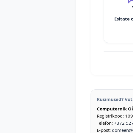
Esitate 
Küsimused? Võt
Computernik O
Registrikood: 10
Telefon:
+372 52
E-post:
domeen@d