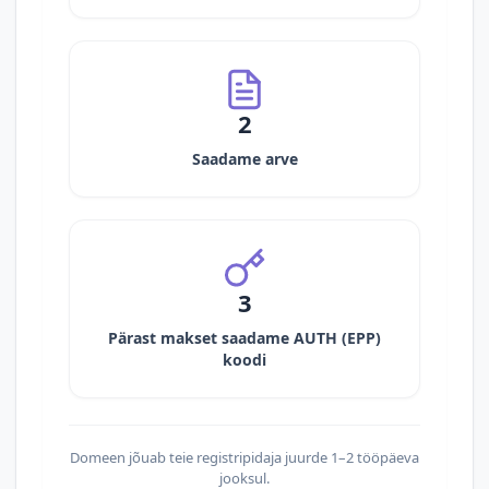
2
Saadame arve
3
Pärast makset saadame AUTH (EPP)
koodi
Domeen jõuab teie registripidaja juurde 1–2 tööpäeva
jooksul.