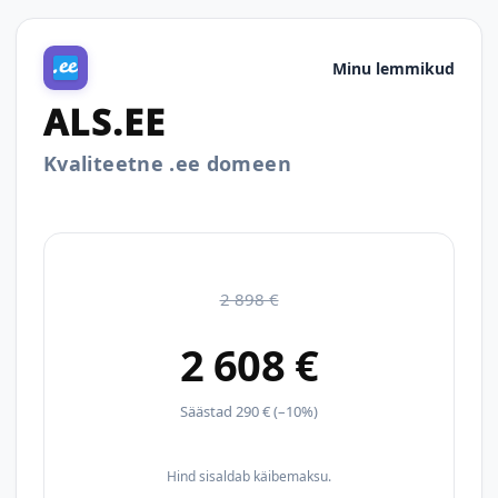
Minu lemmikud
ALS.EE
Kvaliteetne .ee domeen
2 898 €
2 608 €
Säästad 290 € (–10%)
Hind sisaldab käibemaksu.