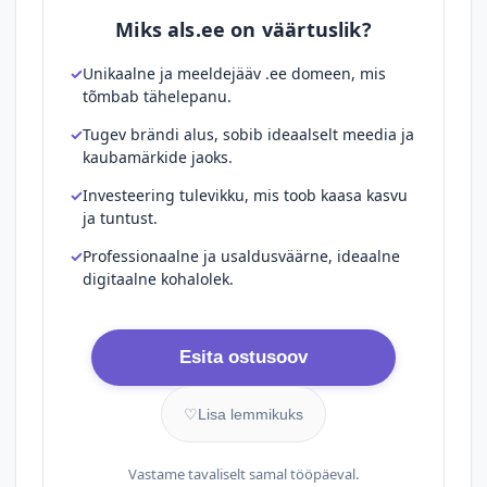
Miks als.ee on väärtuslik?
Unikaalne ja meeldejääv .ee domeen, mis
tõmbab tähelepanu.
Tugev brändi alus, sobib ideaalselt meedia ja
kaubamärkide jaoks.
Investeering tulevikku, mis toob kaasa kasvu
ja tuntust.
Professionaalne ja usaldusväärne, ideaalne
digitaalne kohalolek.
Esita ostusoov
♡
Lisa lemmikuks
Vastame tavaliselt samal tööpäeval.