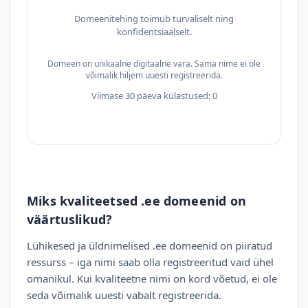
Domeenitehing toimub turvaliselt ning
konfidentsiaalselt.
Domeen on unikaalne digitaalne vara. Sama nime ei ole
võimalik hiljem uuesti registreerida.
Viimase 30 päeva külastused: 0
Miks kvaliteetsed .ee domeenid on
väärtuslikud?
Lühikesed ja üldnimelised .ee domeenid on piiratud
ressurss – iga nimi saab olla registreeritud vaid ühel
omanikul. Kui kvaliteetne nimi on kord võetud, ei ole
seda võimalik uuesti vabalt registreerida.