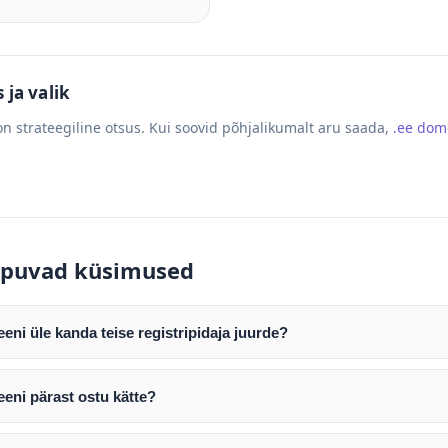
ja valik
n strateegiline otsus. Kui soovid põhjalikumalt aru saada,
.ee do
puvad küsimused
ni üle kanda teise registripidaja juurde?
mist edastame teile domeeni AUTH (EPP) koodi. Selle abil saate d
ripidaja juurde.
eni pärast ostu kätte?
tamist väljastame arve. Maksekinnituse järel edastame teile dome
e toimub registripidajate vahelise protsessina ning võib võtta k