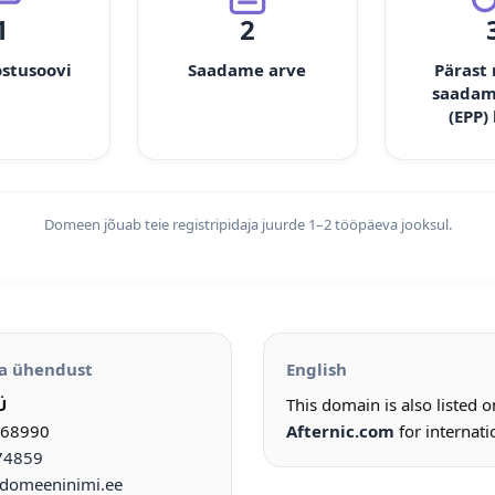
1
2
ostusoovi
Saadame arve
Pärast
saadam
(EPP)
Domeen jõuab teie registripidaja juurde 1–2 tööpäeva jooksul.
a ühendust
English
Ü
This domain is also listed 
968990
Afternic.com
for internati
74859
omeeninimi.ee