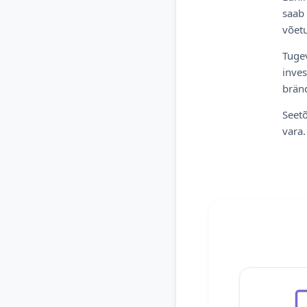
saab 
võetu
Tugev
inves
bränd
Seetõ
vara.