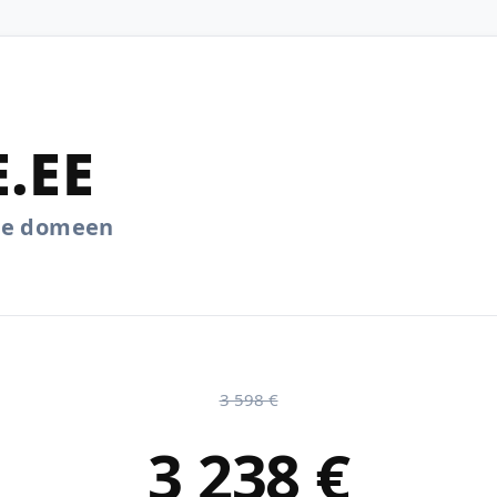
.EE
.ee domeen
3 598 €
3 238 €