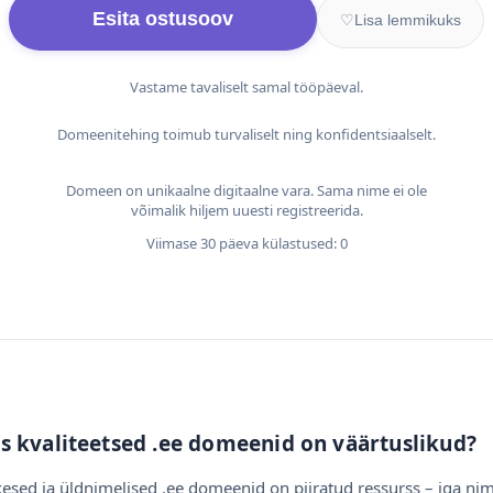
Esita ostusoov
♡
Lisa lemmikuks
Vastame tavaliselt samal tööpäeval.
Domeenitehing toimub turvaliselt ning konfidentsiaalselt.
Domeen on unikaalne digitaalne vara. Sama nime ei ole
võimalik hiljem uuesti registreerida.
Viimase 30 päeva külastused: 0
s kvaliteetsed .ee domeenid on väärtuslikud?
esed ja üldnimelised .ee domeenid on piiratud ressurss – iga nim