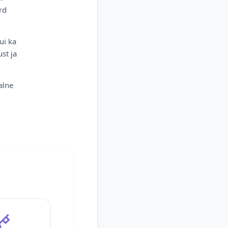
rd
ui ka
st ja
alne