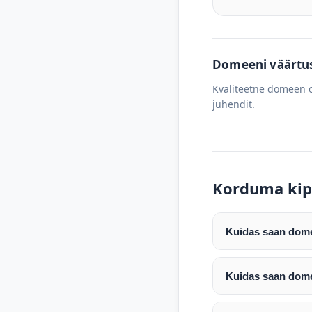
Domeeni väärtus 
Kvaliteetne domeen o
juhendit.
Korduma kip
Kuidas saan domee
Pärast makse laeku
enda valitud regist
Kuidas saan dome
Pärast ostu vormis
Domeeni ülekandmin