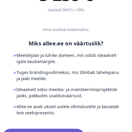
Säästad 360 € (–10%)
Hind sisaldab käibemaksu.
Miks allee.ee on väärtuslik?
Meeldejääv ja lühike domeen, mis sobib ideaalselt
igale kaubamärgile.
Tugev brändinguvõimekus, mis tõmbab tähelepanu
ja jääb meelde.
Ideaalselt sobiv meedia- ja investeerimisprojektide
jaoks, pakkudes usaldusväärsust.
Allee.ee avab uksed uutele võimalustele ja kasvatab
teie veebipresentsi.