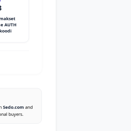
3
 makset
e AUTH
 koodi
on
Sedo.com
and
onal buyers.