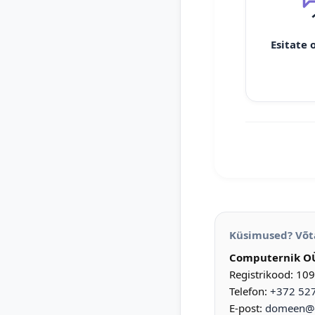
Esitate 
Küsimused? Võt
Computernik O
Registrikood: 10
Telefon:
+372 52
E-post:
domeen@d