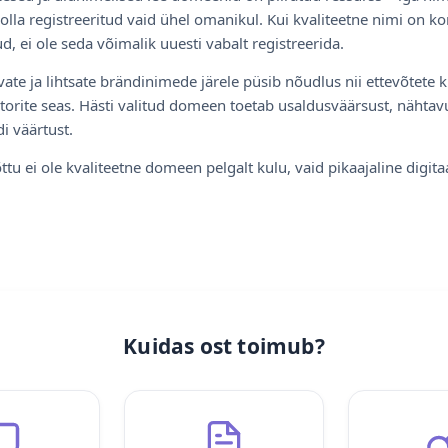
olla registreeritud vaid ühel omanikul. Kui kvaliteetne nimi on ko
d, ei ole seda võimalik uuesti vabalt registreerida.
ate ja lihtsate brändinimede järele püsib nõudlus nii ettevõtete k
torite seas. Hästi valitud domeen toetab usaldusväärsust, nähtavu
i väärtust.
ttu ei ole kvaliteetne domeen pelgalt kulu, vaid pikaajaline digita
Kuidas ost toimub?