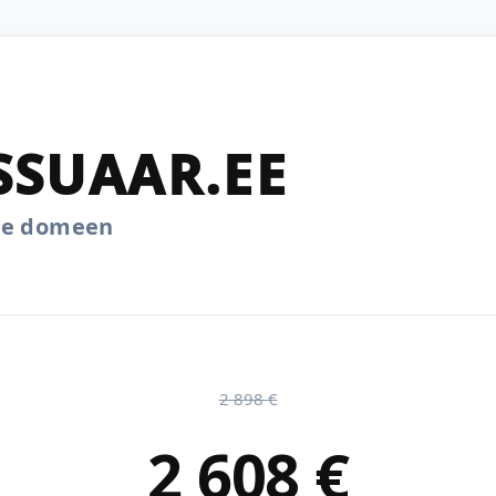
SSUAAR.EE
.ee domeen
2 898 €
2 608 €