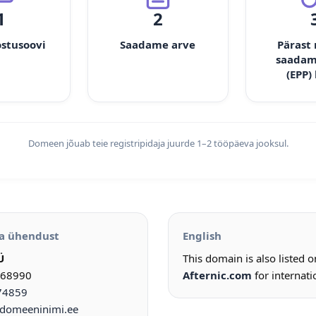
1
2
ostusoovi
Saadame arve
Pärast
saadam
(EPP)
Domeen jõuab teie registripidaja juurde 1–2 tööpäeva jooksul.
a ühendust
English
Ü
This domain is also listed 
968990
Afternic.com
for internati
74859
omeeninimi.ee