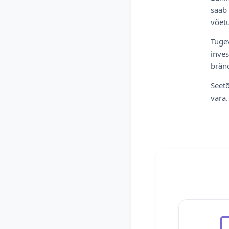
saab 
võetu
Tugev
inves
bränd
Seetõ
vara.