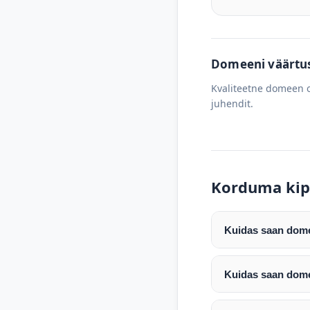
Domeeni väärtus 
Kvaliteetne domeen o
juhendit.
Korduma kip
Kuidas saan domee
Pärast makse laeku
enda valitud regist
Kuidas saan dome
Pärast ostu vormis
Domeeni ülekandmin