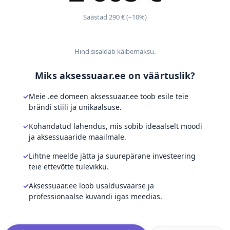
Säästad 290 € (–10%)
Hind sisaldab käibemaksu.
Miks aksessuaar.ee on väärtuslik?
Meie .ee domeen aksessuaar.ee toob esile teie
brändi stiili ja unikaalsuse.
Kohandatud lahendus, mis sobib ideaalselt moodi
ja aksessuaaride maailmale.
Lihtne meelde jätta ja suurepärane investeering
teie ettevõtte tulevikku.
Aksessuaar.ee loob usaldusväärse ja
professionaalse kuvandi igas meedias.