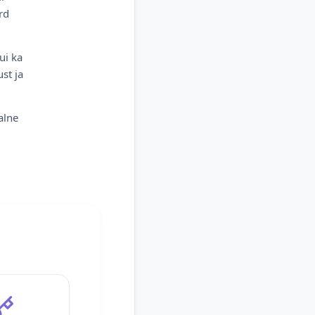
rd
ui ka
st ja
alne