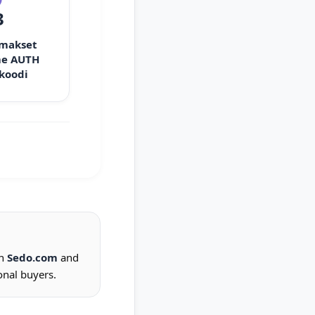
3
 makset
e AUTH
 koodi
on
Sedo.com
and
onal buyers.