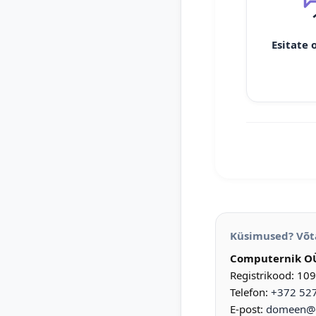
Esitate 
Küsimused? Võt
Computernik O
Registrikood: 10
Telefon:
+372 52
E-post:
domeen@d