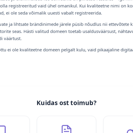
olla registreeritud vaid ühel omanikul. Kui kvaliteetne nimi on ko
d, ei ole seda võimalik uuesti vabalt registreerida.
ate ja lihtsate brändinimede järele püsib nõudlus nii ettevõtete k
torite seas. Hästi valitud domeen toetab usaldusväärsust, nähtavu
i väärtust.
ttu ei ole kvaliteetne domeen pelgalt kulu, vaid pikaajaline digita
Kuidas ost toimub?