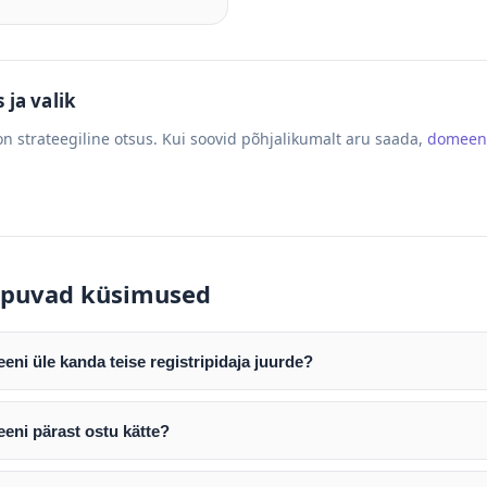
ja valik
n strateegiline otsus. Kui soovid põhjalikumalt aru saada,
domeen
puvad küsimused
ni üle kanda teise registripidaja juurde?
mist edastame teile domeeni AUTH (EPP) koodi. Selle abil saate d
ripidaja juurde.
eni pärast ostu kätte?
tamist väljastame arve. Maksekinnituse järel edastame teile dome
e toimub registripidajate vahelise protsessina ning võib võtta k