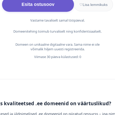
Esita ostusoov
♡
Lisa lemmikuks
Vastame tavaliselt samal tööpäeval.
Domeenitehing toimub turvaliselt ning konfidentsiaalselt.
Domeen on unikaalne digitaalne vara. Sama nime ei ole
võimalik hiljem uuesti registreerida.
Viimase 30 päeva külastused: 0
s kvaliteetsed .ee domeenid on väärtuslikud?
esed ja üldnimelised .ee domeenid on piiratud ressurss – iga nim