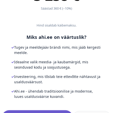
Säästad 360 € (–10%)
Hind sisaldab käibemaksu.
Miks ahi.ee on väärtuslik?
Tugev ja meeldejääv brändi nimi, mis jääb kergesti
meelde.
Ideaalne valik meedia- ja kaubamärgid, mis
seonduvad kodu ja soojustusega.
Investeering, mis tõstab teie ettevõtte nähtavust ja
usaldusväärsust.
Ahi.ee - ühendab traditsioonilise ja modernse,
luues usaldusväärse kuvandi.