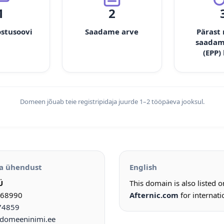
1
2
ostusoovi
Saadame arve
Pärast
saadam
(EPP)
Domeen jõuab teie registripidaja juurde 1–2 tööpäeva jooksul.
a ühendust
English
Ü
This domain is also listed 
968990
Afternic.com
for internati
74859
omeeninimi.ee