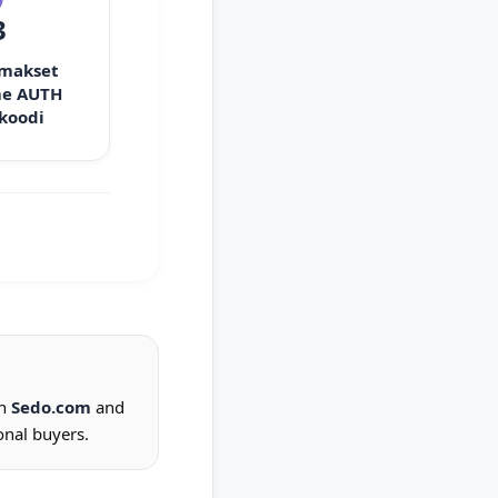
3
 makset
e AUTH
 koodi
on
Sedo.com
and
onal buyers.