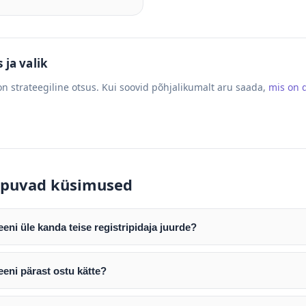
ja valik
n strateegiline otsus. Kui soovid põhjalikumalt aru saada,
mis on
puvad küsimused
ni üle kanda teise registripidaja juurde?
mist edastame teile domeeni AUTH (EPP) koodi. Selle abil saate d
ripidaja juurde.
eni pärast ostu kätte?
tamist väljastame arve. Maksekinnituse järel edastame teile dome
e toimub registripidajate vahelise protsessina ning võib võtta k