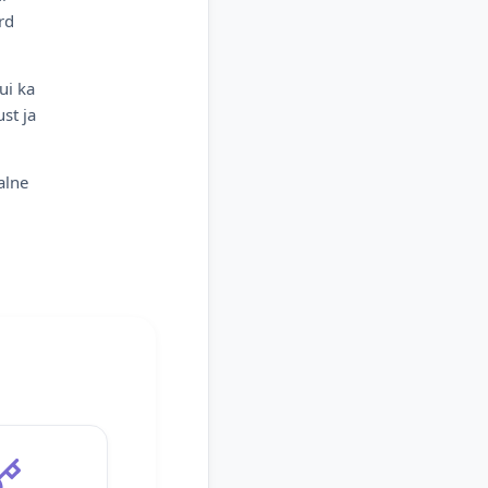
rd
ui ka
st ja
alne