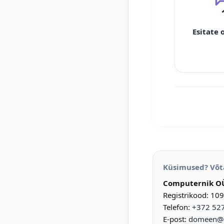
Esitate 
Küsimused? Võt
Computernik O
Registrikood: 10
Telefon:
+372 52
E-post:
domeen@d