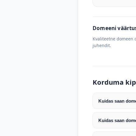
Domeeni väärtus 
Kvaliteetne domeen o
juhendit.
Korduma kip
Kuidas saan domee
Pärast makse laeku
enda valitud regist
Kuidas saan dome
Pärast ostu vormis
Domeeni ülekandmin