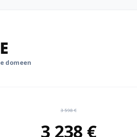
E
.ee domeen
3 598 €
3 238 €