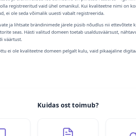
olla registreeritud vaid ühel omanikul. Kui kvaliteetne nimi on ko
d, ei ole seda võimalik uuesti vabalt registreerida.
ate ja lihtsate brändinimede järele püsib nõudlus nii ettevõtete k
torite seas. Hästi valitud domeen toetab usaldusväärsust, nähtavu
i väärtust.
ttu ei ole kvaliteetne domeen pelgalt kulu, vaid pikaajaline digita
Kuidas ost toimub?