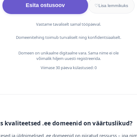
Esita ostusoov
♡
Lisa lemmikuks
Vastame tavaliselt samal tööpäeval.
Domeenitehing toimub turvaliselt ning konfidentsiaalselt.
Domeen on unikaalne digitaalne vara. Sama nime ei ole
võimalik hiljem uuesti registreerida.
Viimase 30 päeva külastused: 0
s kvaliteetsed .ee domeenid on väärtuslikud?
esed ja üldnimelised .ee domeenid on piiratud ressurss – iga nim