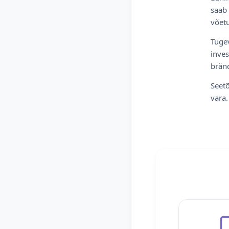
saab 
võetu
Tugev
inves
bränd
Seetõ
vara.