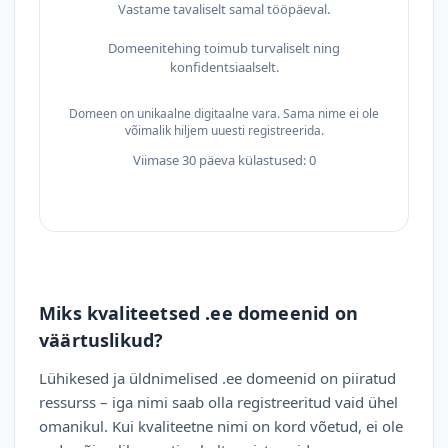
Vastame tavaliselt samal tööpäeval.
Domeenitehing toimub turvaliselt ning
konfidentsiaalselt.
Domeen on unikaalne digitaalne vara. Sama nime ei ole
võimalik hiljem uuesti registreerida.
Viimase 30 päeva külastused: 0
Miks kvaliteetsed .ee domeenid on
väärtuslikud?
Lühikesed ja üldnimelised .ee domeenid on piiratud
ressurss – iga nimi saab olla registreeritud vaid ühel
omanikul. Kui kvaliteetne nimi on kord võetud, ei ole