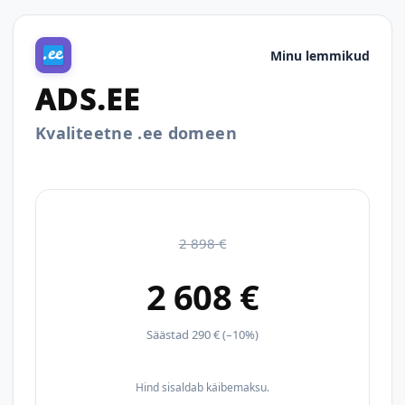
Minu lemmikud
ADS.EE
Kvaliteetne .ee domeen
2 898 €
2 608 €
Säästad 290 € (–10%)
Hind sisaldab käibemaksu.