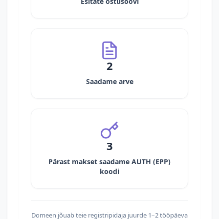
Esitate ostusoovi
2
Saadame arve
3
Pärast makset saadame AUTH (EPP)
koodi
Domeen jõuab teie registripidaja juurde 1–2 tööpäeva