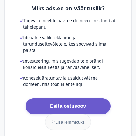
Miks ads.ee on väärtuslik?
Tugev ja meeldejääv .ee domeen, mis tõmbab
tähelepanu.
Ideaalne valik reklaami- ja
turundusettevõtetele, kes soovivad silma
paista.
Investeering, mis tugevdab teie brändi
kohalolekut Eestis ja rahvusvaheliselt.
Koheselt äratuntav ja usaldusväärne
domeen, mis toob kliente ligi.
Esita ostusoov
♡
Lisa lemmikuks