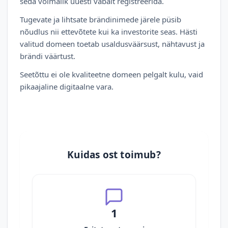
seda võimalik uuesti vabalt registreerida.
Tugevate ja lihtsate brändinimede järele püsib
nõudlus nii ettevõtete kui ka investorite seas. Hästi
valitud domeen toetab usaldusväärsust, nähtavust ja
brändi väärtust.
Seetõttu ei ole kvaliteetne domeen pelgalt kulu, vaid
pikaajaline digitaalne vara.
Kuidas ost toimub?
1