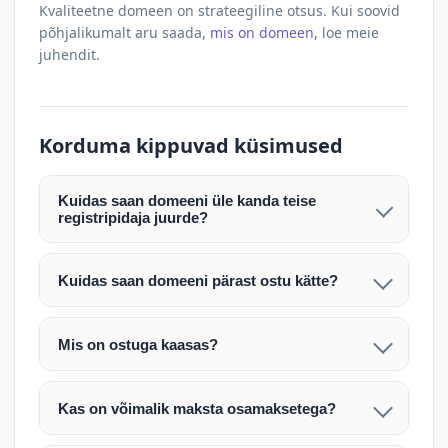
Kvaliteetne domeen on strateegiline otsus. Kui soovid
põhjalikumalt aru saada,
mis on domeen
, loe meie
juhendit.
Korduma kippuvad küsimused
Kuidas saan domeeni üle kanda teise
registripidaja juurde?
Pärast makse laekumist edastame teile domeeni
AUTH (EPP) koodi. Selle abil saate domeeni üle
Kuidas saan domeeni pärast ostu kätte?
kanda enda valitud registripidaja juurde.
Pärast ostu vormistamist väljastame arve.
Maksekinnituse järel edastame teile domeeni
Domeeni ülekandmine toimub registripidajate
Mis on ostuga kaasas?
AUTH (EPP) koodi, millega saate domeeni üle viia
vahelise protsessina ning võib võtta kuni paar
Ostuga kaasas on domeeninime omandiõigus.
enda valitud registripidaja juurde.
tööpäeva. Täpsemad juhised saadetakse teile e-
Veebimajutust ja e-posti teenuseid tuleb tellida
posti teel pärast tehingu kinnitamist.
Kas on võimalik maksta osamaksetega?
eraldi oma registripidaja või majutaja kaudu (nt
Võtame teiega ühendust ning juhendame kogu
Osamakse võimalus on kokkuleppel. Palun
host.ee).