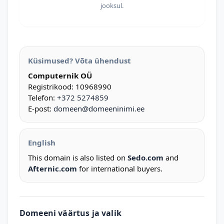
jooksul.
Küsimused? Võta ühendust
Computernik OÜ
Registrikood: 10968990
Telefon:
+372 5274859
E-post:
domeen@domeeninimi.ee
English
This domain is also listed on
Sedo.com
and
Afternic.com
for international buyers.
Domeeni väärtus ja valik