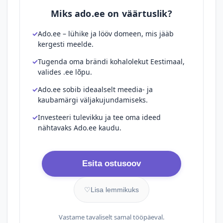
Miks ado.ee on väärtuslik?
Ado.ee – lühike ja lööv domeen, mis jääb
kergesti meelde.
Tugenda oma brändi kohalolekut Eestimaal,
valides .ee lõpu.
Ado.ee sobib ideaalselt meedia- ja
kaubamärgi väljakujundamiseks.
Investeeri tulevikku ja tee oma ideed
nähtavaks Ado.ee kaudu.
Esita ostusoov
♡
Lisa lemmikuks
Vastame tavaliselt samal tööpäeval.