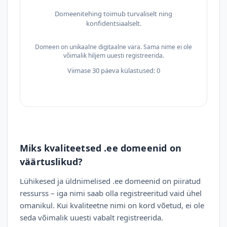
Domeenitehing toimub turvaliselt ning
konfidentsiaalselt.
Domeen on unikaalne digitaalne vara. Sama nime ei ole
võimalik hiljem uuesti registreerida.
Viimase 30 päeva külastused: 0
Miks kvaliteetsed .ee domeenid on
väärtuslikud?
Lühikesed ja üldnimelised .ee domeenid on piiratud
ressurss – iga nimi saab olla registreeritud vaid ühel
omanikul. Kui kvaliteetne nimi on kord võetud, ei ole
seda võimalik uuesti vabalt registreerida.