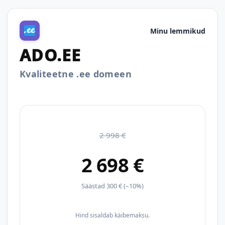
Minu lemmikud
ADO.EE
Kvaliteetne .ee domeen
2 998 €
2 698 €
Säästad 300 € (–10%)
Hind sisaldab käibemaksu.