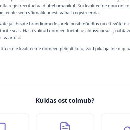
olla registreeritud vaid ühel omanikul. Kui kvaliteetne nimi on ko
d, ei ole seda võimalik uuesti vabalt registreerida.
ate ja lihtsate brändinimede järele püsib nõudlus nii ettevõtete k
torite seas. Hästi valitud domeen toetab usaldusväärsust, nähtavu
i väärtust.
ttu ei ole kvaliteetne domeen pelgalt kulu, vaid pikaajaline digita
Kuidas ost toimub?