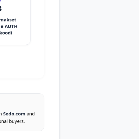
3
 makset
e AUTH
 koodi
on
Sedo.com
and
onal buyers.