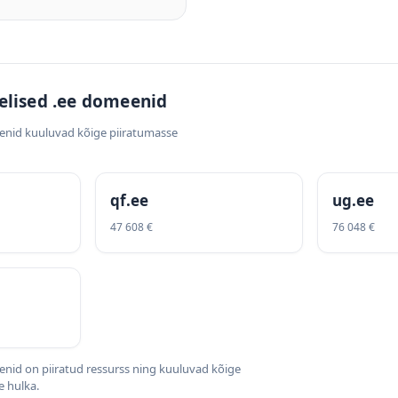
elised .ee domeenid
enid kuuluvad kõige piiratumasse
qf.ee
ug.ee
47 608 €
76 048 €
nid on piiratud ressurss ning kuuluvad kõige
 hulka.