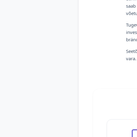
saab 
võetu
Tugev
inves
bränd
Seetõ
vara.