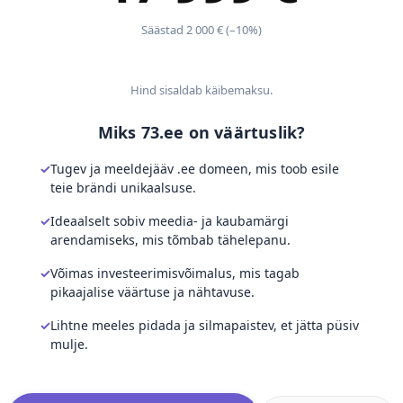
Säästad 2 000 € (–10%)
Hind sisaldab käibemaksu.
Miks 73.ee on väärtuslik?
Tugev ja meeldejääv .ee domeen, mis toob esile
teie brändi unikaalsuse.
Ideaalselt sobiv meedia- ja kaubamärgi
arendamiseks, mis tõmbab tähelepanu.
Võimas investeerimisvõimalus, mis tagab
pikaajalise väärtuse ja nähtavuse.
Lihtne meeles pidada ja silmapaistev, et jätta püsiv
mulje.