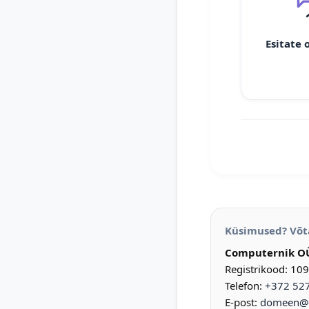
Esitate 
Küsimused? Võt
Computernik O
Registrikood: 10
Telefon:
+372 52
E-post:
domeen@d