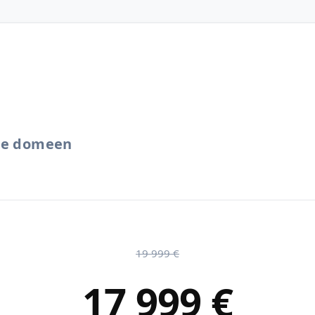
.ee domeen
19 999 €
17 999 €