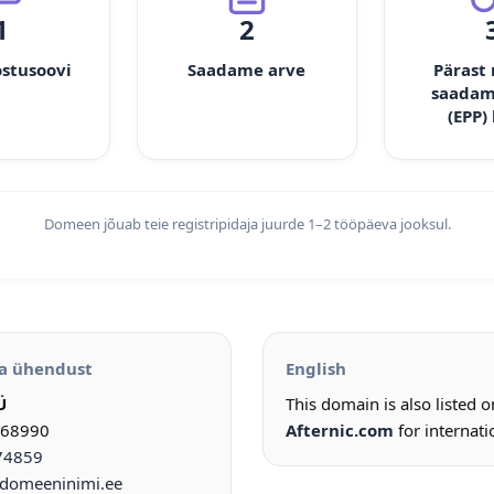
1
2
ostusoovi
Saadame arve
Pärast
saadam
(EPP)
Domeen jõuab teie registripidaja juurde 1–2 tööpäeva jooksul.
a ühendust
English
Ü
This domain is also listed 
968990
Afternic.com
for internati
74859
omeeninimi.ee