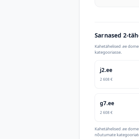
Sarnased 2-täh
Kahetähelised .ee dome
kategooriasse.
j2.ee
2 608 €
g7.ee
2 608 €
Kahetähelised .ee domee
nõutumate kategooriate