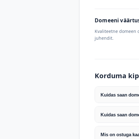
Domeeni väärtus 
Kvaliteetne domeen o
juhendit.
Korduma kip
Kuidas saan domee
Pärast makse laeku
enda valitud regist
Kuidas saan dome
Pärast ostu vormis
Domeeni ülekandmin
koodi, millega saa
Täpsemad juhised s
Mis on ostuga ka