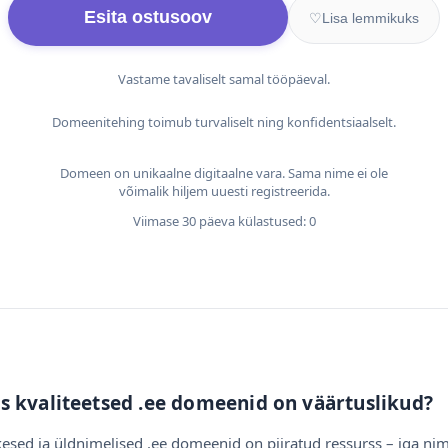
Esita ostusoov
♡
Lisa lemmikuks
Vastame tavaliselt samal tööpäeval.
Domeenitehing toimub turvaliselt ning konfidentsiaalselt.
Domeen on unikaalne digitaalne vara. Sama nime ei ole
võimalik hiljem uuesti registreerida.
Viimase 30 päeva külastused: 0
s kvaliteetsed .ee domeenid on väärtuslikud?
esed ja üldnimelised .ee domeenid on piiratud ressurss – iga nim