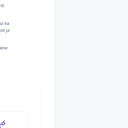
rd
ui ka
st ja
alne