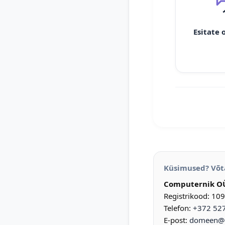
Esitate 
Küsimused? Võt
Computernik O
Registrikood: 10
Telefon:
+372 52
E-post:
domeen@d