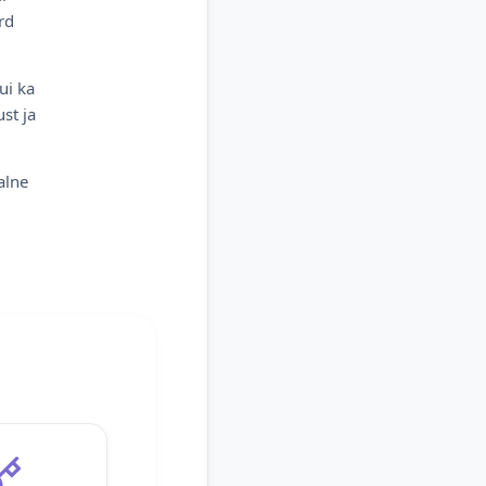
rd
ui ka
st ja
alne