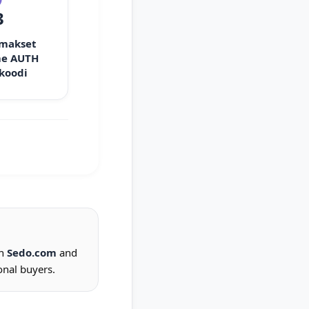
3
 makset
e AUTH
 koodi
on
Sedo.com
and
onal buyers.