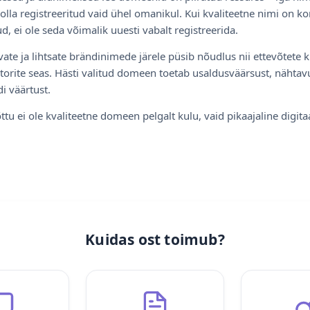
olla registreeritud vaid ühel omanikul. Kui kvaliteetne nimi on ko
d, ei ole seda võimalik uuesti vabalt registreerida.
ate ja lihtsate brändinimede järele püsib nõudlus nii ettevõtete k
torite seas. Hästi valitud domeen toetab usaldusväärsust, nähtavu
i väärtust.
ttu ei ole kvaliteetne domeen pelgalt kulu, vaid pikaajaline digita
Kuidas ost toimub?