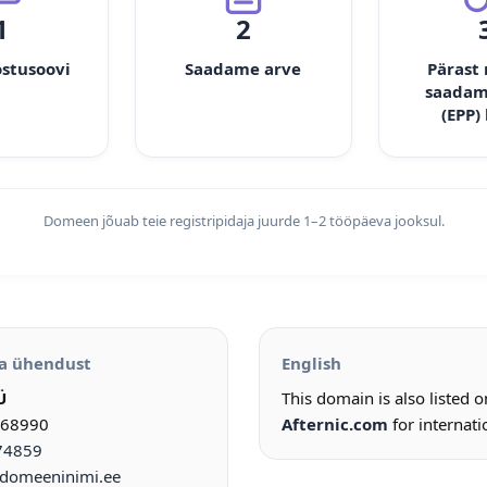
1
2
ostusoovi
Saadame arve
Pärast
saadam
(EPP)
Domeen jõuab teie registripidaja juurde 1–2 tööpäeva jooksul.
a ühendust
English
Ü
This domain is also listed 
968990
Afternic.com
for internati
74859
omeeninimi.ee