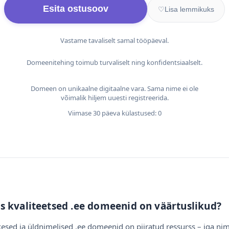
Esita ostusoov
♡
Lisa lemmikuks
Vastame tavaliselt samal tööpäeval.
Domeenitehing toimub turvaliselt ning konfidentsiaalselt.
Domeen on unikaalne digitaalne vara. Sama nime ei ole
võimalik hiljem uuesti registreerida.
Viimase 30 päeva külastused: 0
s kvaliteetsed .ee domeenid on väärtuslikud?
esed ja üldnimelised .ee domeenid on piiratud ressurss – iga nim