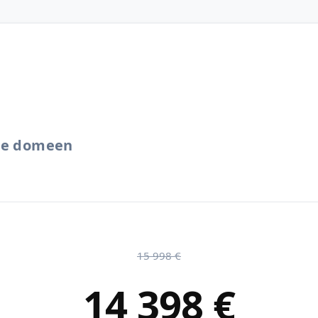
.ee domeen
15 998 €
14 398 €