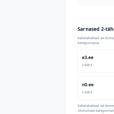
Sarnased 2-täh
Kahetähelised .ee dome
kategooriasse.
e3.ee
2 608 €
n0.ee
2 608 €
Kahetähelised .ee domee
nõutumate kategooriate