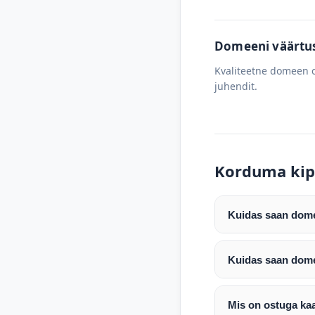
Domeeni väärtus 
Kvaliteetne domeen o
juhendit.
Korduma kip
Kuidas saan domee
Pärast makse laeku
enda valitud regist
Kuidas saan dome
Pärast ostu vormis
Domeeni ülekandmin
koodi, millega saa
Täpsemad juhised s
Mis on ostuga ka