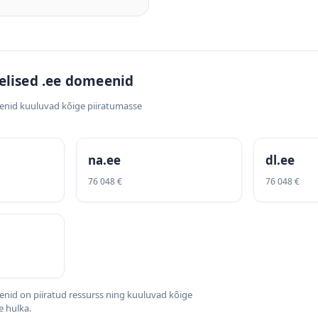
elised .ee domeenid
enid kuuluvad kõige piiratumasse
na.ee
dl.ee
76 048 €
76 048 €
nid on piiratud ressurss ning kuuluvad kõige
 hulka.