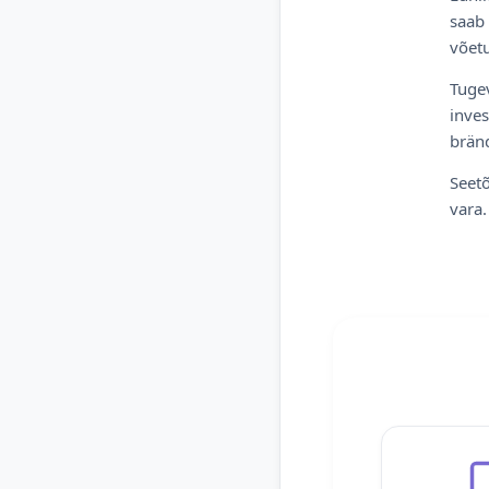
saab 
võetu
Tugev
inves
bränd
Seetõ
vara.