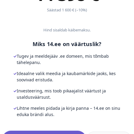
Säästad 1 600 € (–10%)
Hind sisaldab käibemaksu.
Miks 14.ee on väärtuslik?
Tugev ja meeldejääv .ee domeen, mis tõmbab
tähelepanu.
Ideaalne valik meedia ja kaubamärkide jaoks, kes
soovivad eristuda.
Investeering, mis toob pikaajalist väärtust ja
usaldusväärsust.
Lihtne meeles pidada ja kirja panna – 14.ee on sinu
eduka brändi alus.